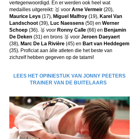
vertegenwoordigd. En er werden ook heel wat
medailles uitgereikt: 🥇
voor
Arne Vermeir
(20),
Maurice Leys
(17),
Miguel Malfroy
(19),
Karel Van
Landschoot
(39),
Luc Naessens
(50) en
Werner
Schoep
(36). 🥈
voor
Ronny Calle
(66) en
Benjamin
De Deken
(31) en brons 🥉 voor
Jeroen Daeyaert
(38),
Marc De La Rivière
(45) en
Bart van Heddegem
(35). Proficiat aan àlle atleten die het beste van
zichzelf hebben gegeven op de tatami!
LEES HET OPINIESTUK VAN JONNY PEETERS
TRAINER VAN DE BUITELAARS