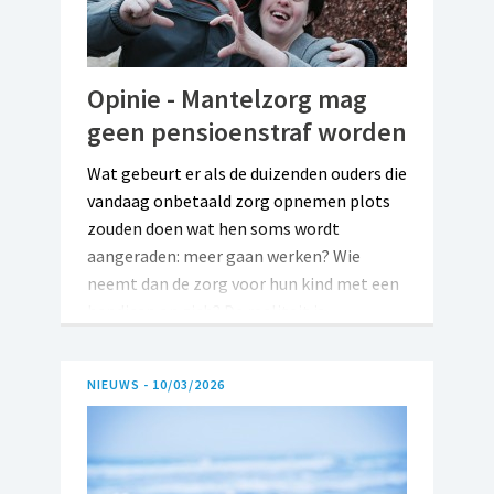
dagbestedingsprojecten - als gids,
procesbegeleider en kritische partner.Om
ons team te versterken zoeken wij een
geëngageerde projectcoach.
Opinie - Mantelzorg mag
geen pensioenstraf worden
Wat gebeurt er als de duizenden ouders die
vandaag onbetaald zorg opnemen plots
zouden doen wat hen soms wordt
aangeraden: meer gaan werken? Wie
neemt dan de zorg voor hun kind met een
handicap op zich? De realiteit is
eenvoudig: zonder mantelzorgers zou ons
zorgsysteem onbetaalbaar worden. Toch
NIEUWS -
10/03/2026
dreigt het nieuwe pensioenbeleid net die
mensen te bestraffen die vandaag een
groot deel van die zorg dragen.