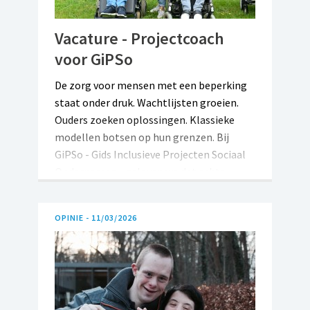
Vacature - Projectcoach
voor GiPSo
De zorg voor mensen met een beperking
staat onder druk. Wachtlijsten groeien.
Ouders zoeken oplossingen. Klassieke
modellen botsen op hun grenzen. Bij
GiPSo - Gids Inclusieve Projecten Sociaal
Ondernemen - geloven we dat echte
verandering ontstaat wanneer mensen
zich organiseren. Wanneer netwerken
OPINIE -
11/03/2026
eigenaarschap opnemen. Wanneer sociaal
ondernemerschap en inclusie elkaar
verbinden en versterken. Wij begeleiden
groepen van idee tot realisatie van
duurzame, inclusieve woon- en