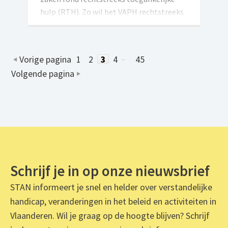
hulp (RTH). Zo wil het VAPH rechtstreeks
toegankelijke hulp meer en beter
afstemmen op de echte noden en vragen
van individuele personen met een
Vorige pagina
1
2
3
4
45
(vermoeden van) handicap en hun
Volgende pagina
netwerk.
Schrijf je in op onze nieuwsbrief
STAN informeert je snel en helder over verstandelijke
handicap, veranderingen in het beleid en activiteiten in
Vlaanderen. Wil je graag op de hoogte blijven? Schrijf