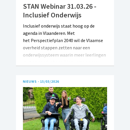
STAN Webinar 31.03.26 -
Inclusief Onderwijs
Inclusief onderwijs staat hoog op de
agenda in Vlaanderen. Met
het Perspectiefplan 2040 wil de Vlaamse
overheid stappen zetten naar een
onderwijssysteem waarin meer leerlingen
met en zonder beperking samen naar
school kunnen gaan. Maar wat betekent
inclusief onderwijs in de praktijk? Waarom
NIEUWS -
15/03/2026
is deze evolutie nodig – en waarom net
nu? Tijdens dit webinar gaan we in gesprek
met twee experten die elk vanuit hun
ervaring en betrokkenheid een helder
perspectief bieden op inclusief onderwijs
in Vlaanderen.