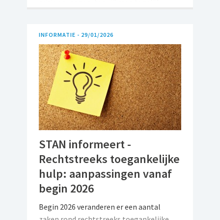
crisis opvangen, terwijl men tegelijk
probeert een eigen leven overeind te
houden. In zijn opiniestuk pleit Bart
INFORMATIE -
29/01/2026
Vertriest voor een beleid dat
mantelzorgers erkent en hen financiële
zekerheid geeft.
STAN informeert -
Rechtstreeks toegankelijke
hulp: aanpassingen vanaf
begin 2026
Begin 2026 veranderen er een aantal
zaken rond rechtstreeks toegankelijke