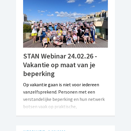
mensen met een beperking of met een
beperkt budget.
STAN Webinar 24.02.26 -
Vakantie op maat van je
beperking
Op vakantie gaan is niet voor iedereen
vanzelfsprekend. Personen met een
verstandelijke beperking en hun netwerk
botsen vaak op praktische,
organisatorische of financiële drempels.
Gelukkig bestaan er initiatieven die
aangepaste vakanties mogelijk maken.