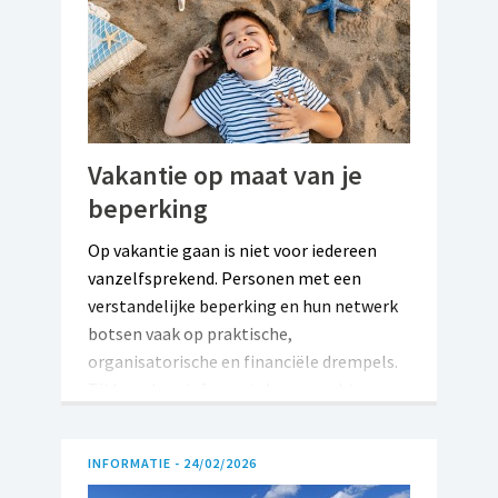
Vakantie op maat van je
beperking
Op vakantie gaan is niet voor iedereen
vanzelfsprekend. Personen met een
verstandelijke beperking en hun netwerk
botsen vaak op praktische,
organisatorische en financiële drempels.
Tijdens deze infosessie kwamen drie
sprekers aan het woord die elk vanuit hun
eigen werking toelichtten hoe zij
INFORMATIE -
24/02/2026
vakanties toegankelijk maken voor