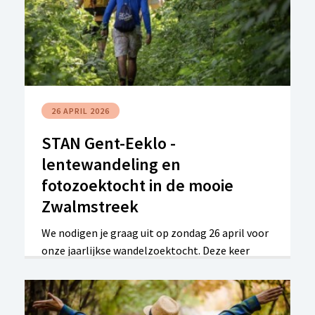
26 APRIL 2026
STAN Gent-Eeklo -
lentewandeling en
fotozoektocht in de mooie
Zwalmstreek
We nodigen je graag uit op zondag 26 april voor
onze jaarlijkse wandelzoektocht. Deze keer
gaan we de mooie Zwalmstreek ontdekken om
er de narcissen, tulpen en andere
voorjaarsbloeiers te bewonderen.