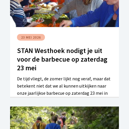
slimme oplossingen en aangepaste
technologie. Onze spreker Kevin
Descheemaeker is expert in toegankelijk gamen
en oprichter van Accessible Gaming & Voor Rémi
VZW.
23 MEI 2026
STAN Westhoek nodigt je uit
voor de barbecue op zaterdag
23 mei
De tijd vliegt, de zomer lijkt nog veraf, maar dat
betekent niet dat we al kunnen uitkijken naar
onze jaarlijkse barbecue op zaterdag 23 mei in
zaal Kerkepanne in Koksijde!