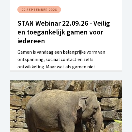
22 SEPTEMBER 2026
STAN Webinar 22.09.26 - Veilig
en toegankelijk gamen voor
iedereen
Gamen is vandaag een belangrijke vorm van
ontspanning, sociaal contact en zelfs
ontwikkeling. Maar wat als gamen niet
vanzelfsprekend is? Tijdens dit inspirerende
webinar ontdek je hoe ook mensen met een
beperking kunnen genieten van games, dankzij
slimme oplossingen en aangepaste
technologie. Onze spreker Kevin
Descheemaeker is expert in toegankelijk gamen
en oprichter van Accessible Gaming & Voor Rémi
VZW.