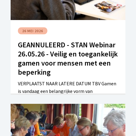
26 MEI 2026
GEANNULEERD - STAN Webinar
26.05.26 - Veilig en toegankelijk
gamen voor mensen met een
beperking
VERPLAATST NAAR LATERE DATUM TBV Gamen
is vandaag een belangrijke vorm van
ontspanning, sociaal contact en zelfs
ontwikkeling. Maar wat als gamen niet
vanzelfsprekend is? Tijdens dit inspirerende
webinar ontdek je hoe ook mensen met een
beperking kunnen genieten van games, dankzij