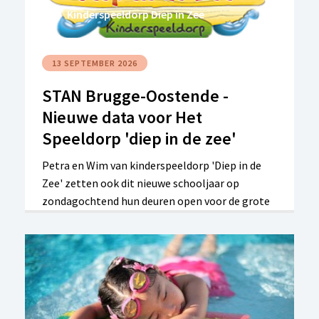
Kinderspeeldorp Diep in Zee
13 SEPTEMBER 2026
STAN Brugge-Oostende -
Nieuwe data voor Het
Speeldorp 'diep in de zee'
Petra en Wim van kinderspeeldorp 'Diep in de
Zee' zetten ook dit nieuwe schooljaar op
zondagochtend hun deuren open voor de grote
en kleine mensen van STAN Brugge-Oostende.
Noteer deze data alvast deze zondagochtenden
in jullie agenda: 13.09, 15.11, 10.01,14.03 en 23.05.