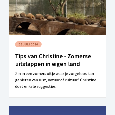
terreinwielen en ruime, aanpasbare zit moet de
Jeronimo gezinnen opnieuw meer vrijheid
geven om samen op pad te gaan. Wil je de buggy
graag mee testen? Lees dan verder.
22 JULI 2026
Tips van Christine - Zomerse
uitstappen in eigen land
Zin in een zomers uitje waar je zorgeloos kan
genieten van rust, natuur of cultuur? Christine
doet enkele suggesties.