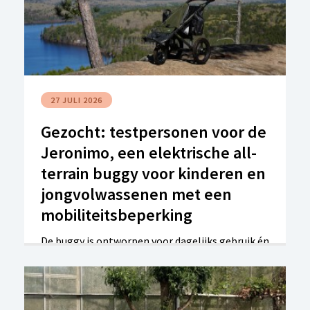
27 JULI 2026
Gezocht: testpersonen voor de
Jeronimo, een elektrische all-
terrain buggy voor kinderen en
jongvolwassenen met een
mobiliteitsbeperking
De buggy is ontworpen voor dagelijks gebruik én
voor moeilijkere ondergronden, zoals hellingen,
grindwegen, bospaden en onverharde wegen.
Dankzij de elektrische ondersteuning, grote