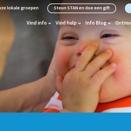
etanavigatie
ze lokale groepen
Steun STAN en doe een gift
oofdnavigatie
Vind info
Vind hulp
Info Blog
Ontmo