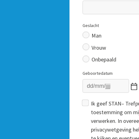
Geslacht
Man
Vrouw
Onbepaald
Geboortedatum
Ik geef STAN– Trefp
toestemming om mijn
verwerken. In over
privacywetgeving heb
te kijken en eventuee