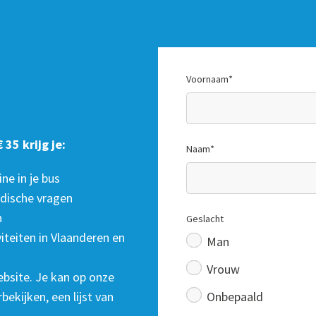
Voornaam
*
 35 krijg je:
Naam
*
e in je bus
idische vragen
n
Geslacht
viteiten in Vlaanderen en
Man
Vrouw
bsite. Je kan op onze
Onbepaald
ekijken, een lijst van