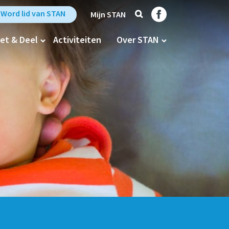
Zoek
Trefpunt Stan op Fa
Word lid van STAN
Mijn STAN
et & Deel
Activiteiten
Over STAN