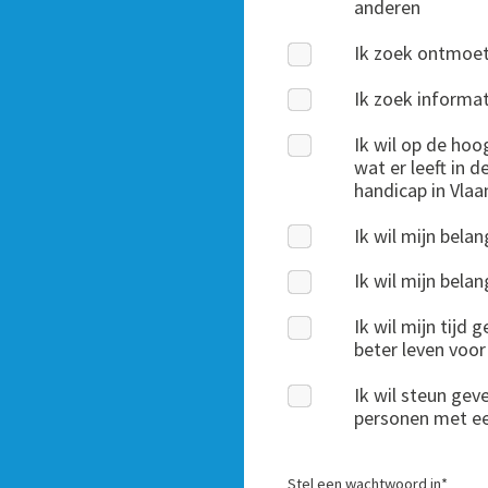
anderen
Ik zoek ontmoe
Ik zoek informat
Ik wil op de ho
wat er leeft in 
handicap in Vla
Ik wil mijn bela
Ik wil mijn bel
Ik wil mijn tijd
beter leven voo
Ik wil steun gev
personen met e
Stel een wachtwoord in
*