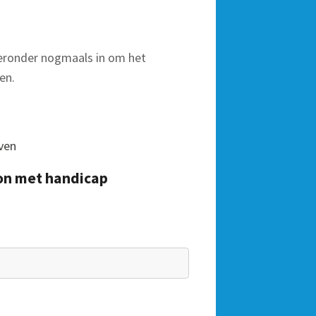
eronder nogmaals in om het
en.
ven
oon met handicap