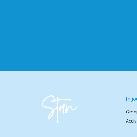
In j
Groe
Activ