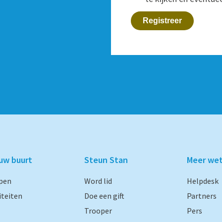
Registreer
ouw buurt
Steun Stan
Meer we
pen
Word lid
Helpdesk
iteiten
Doe een gift
Partners
Trooper
Pers