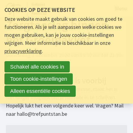
Naar de
Menu
COOKIES OP DEZE WEBSITE
Deze website maakt gebruik van cookies om goed te
Zorgtoeslag binnen
functioneren. Als je wilt aanpassen welke cookies we
mogen gebruiken, kan je jouw cookie-instellingen
het Groeipakket
wijzigen. Meer informatie is beschikbaar in onze
privacyverklaring
.
donderdag 3 december 2020 van 19:30 uur tot 21:30
uur
Schakel alle cookies in
De aanmeldperiode is voorbij
Toon cookie-instellingen
Beste, Hartelijk dank voor je interesse, maar het is
Alleen essentiële cookies
niet langer mogelijk om je hiervoor in te schrijven.
Hopelijk lukt het een volgende keer wel. Vragen? Mail
naar hallo@trefpuntstan.be