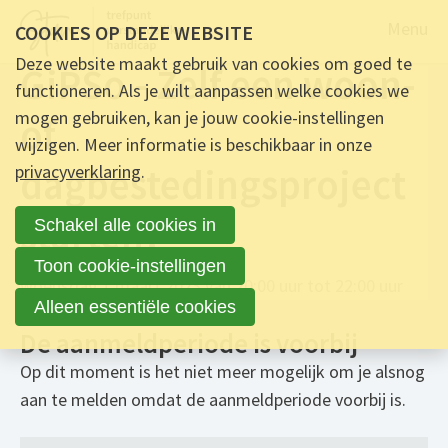
Naar de
Menu
COOKIES OP DEZE WEBSITE
Deze website maakt gebruik van cookies om goed te
GiPSo - Zelf een woon-
functioneren. Als je wilt aanpassen welke cookies we
mogen gebruiken, kan je jouw cookie-instellingen
of
wijzigen. Meer informatie is beschikbaar in onze
dagbestedingsproject
privacyverklaring
.
starten?
Schakel alle cookies in
Toon cookie-instellingen
woensdag 1 maart 2023 van 20:00 uur tot 22:00 uur
Alleen essentiële cookies
De aanmeldperiode is voorbij
Op dit moment is het niet meer mogelijk om je alsnog
aan te melden omdat de aanmeldperiode voorbij is.