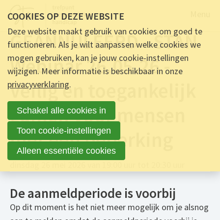
Naar de
Menu
COOKIES OP DEZE WEBSITE
Deze website maakt gebruik van cookies om goed te
GEANNULEERD - STAN
functioneren. Als je wilt aanpassen welke cookies we
mogen gebruiken, kan je jouw cookie-instellingen
Webinar 26.05.26 -
wijzigen. Meer informatie is beschikbaar in onze
Veilig en toegankelijk
privacyverklaring
.
gamen voor mensen
Schakel alle cookies in
Toon cookie-instellingen
met een beperking
Alleen essentiële cookies
dinsdag 26 mei 2026 van 19:00 uur tot 20:30 uur
De aanmeldperiode is voorbij
Op dit moment is het niet meer mogelijk om je alsnog