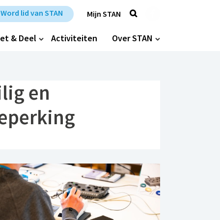
Zoek
Trefpunt Stan op Fa
Word lid van STAN
Mijn STAN
et & Deel
Activiteiten
Over STAN
lig en
eperking