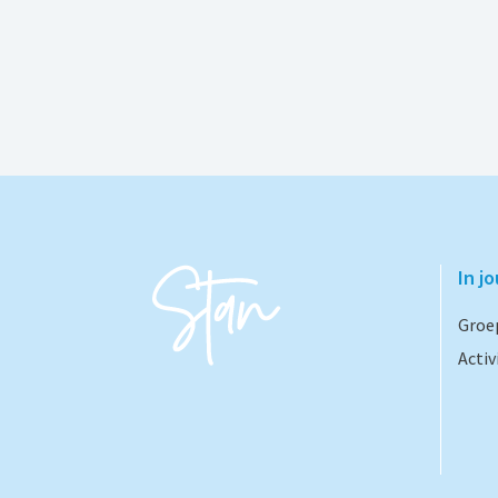
In j
Groe
Activ