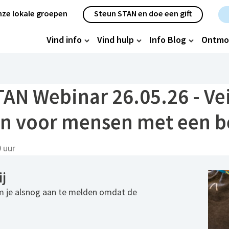
etanavigatie
ze lokale groepen
Steun STAN en doe een gift
oofdnavigatie
Vind info
Vind hulp
Info Blog
Ontmo
N Webinar 26.05.26 - Vei
en voor mensen met een b
 uur
j
m je alsnog aan te melden omdat de