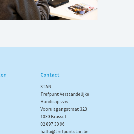
ten
Contact
STAN
Trefpunt Verstandelijke
Handicap vzw
Vooruitgangstraat 323
1030 Brussel
02 897 33 96
hallo@trefpuntstan.be