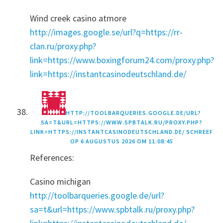
Wind creek casino atmore
http://images.google.se/url?q=https://rr-
clan.ru/proxy.php?
link=https://www.boxingforum24.com/proxy.php?
link=https://instantcasinodeutschland.de/
HTTP://TOOLBARQUERIES.GOOGLE.DE/URL?
SA=T&URL=HTTPS://WWW.SPBTALK.RU/PROXY.PHP?
LINK=HTTPS://INSTANTCASINODEUTSCHLAND.DE/
SCHREEF
OP
6 AUGUSTUS 2026 OM 11:08:45
References:
Casino michigan
http://toolbarqueries.google.de/url?
sa=t&url=https://www.spbtalk.ru/proxy.php?