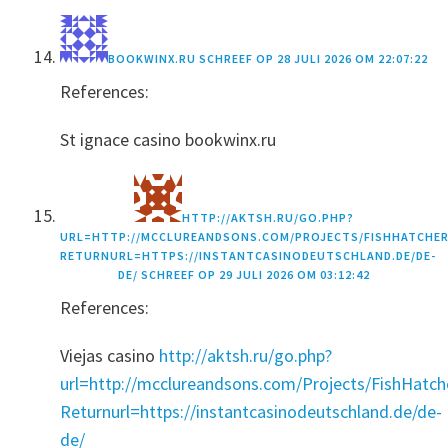
BOOKWINX.RU
SCHREEF OP
28 JULI 2026 OM 22:07:22
References:
St ignace casino bookwinx.ru
HTTP://AKTSH.RU/GO.PHP?
URL=HTTP://MCCLUREANDSONS.COM/PROJECTS/FISHHATCHER
RETURNURL=HTTPS://INSTANTCASINODEUTSCHLAND.DE/DE-
DE/
SCHREEF OP
29 JULI 2026 OM 03:12:42
References:
Viejas casino
http://aktsh.ru/go.php?
url=http://mcclureandsons.com/Projects/FishHat
Returnurl=https://instantcasinodeutschland.de/de-
de/