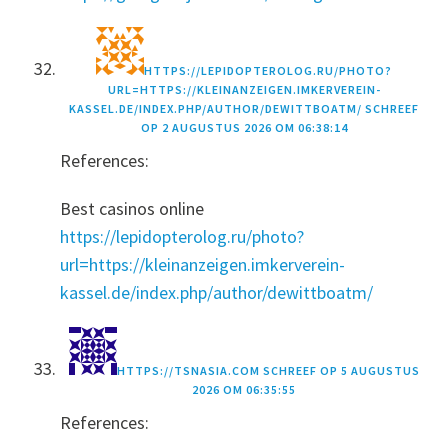
HTTPS://LEPIDOPTEROLOG.RU/PHOTO?
URL=HTTPS://KLEINANZEIGEN.IMKERVEREIN-
KASSEL.DE/INDEX.PHP/AUTHOR/DEWITTBOATM/
SCHREEF
OP
2 AUGUSTUS 2026 OM 06:38:14
References:
Best casinos online
https://lepidopterolog.ru/photo?
url=https://kleinanzeigen.imkerverein-
kassel.de/index.php/author/dewittboatm/
HTTPS://TSNASIA.COM
SCHREEF OP
5 AUGUSTUS
2026 OM 06:35:55
References: