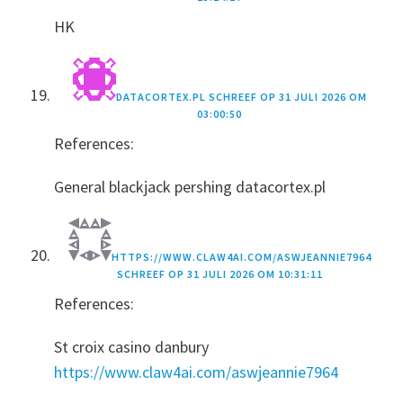
HK
DATACORTEX.PL
SCHREEF OP
31 JULI 2026 OM
03:00:50
References:
General blackjack pershing datacortex.pl
HTTPS://WWW.CLAW4AI.COM/ASWJEANNIE7964
SCHREEF OP
31 JULI 2026 OM 10:31:11
References:
St croix casino danbury
https://www.claw4ai.com/aswjeannie7964