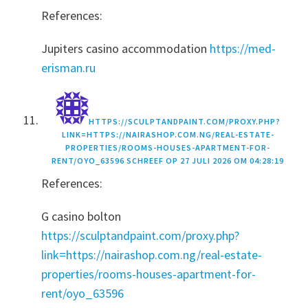
References:
Jupiters casino accommodation
https://med-
erisman.ru
HTTPS://SCULPTANDPAINT.COM/PROXY.PHP?
LINK=HTTPS://NAIRASHOP.COM.NG/REAL-ESTATE-
PROPERTIES/ROOMS-HOUSES-APARTMENT-FOR-
RENT/OYO_63596
SCHREEF OP
27 JULI 2026 OM 04:28:19
References:
G casino bolton
https://sculptandpaint.com/proxy.php?
link=https://nairashop.com.ng/real-estate-
properties/rooms-houses-apartment-for-
rent/oyo_63596