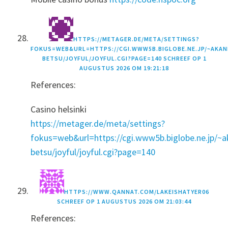
HTTPS://METAGER.DE/META/SETTINGS?
FOKUS=WEB&URL=HTTPS://CGI.WWW5B.BIGLOBE.NE.JP/~AKAN
BETSU/JOYFUL/JOYFUL.CGI?PAGE=140
SCHREEF OP
1
AUGUSTUS 2026 OM 19:21:18
References:
Casino helsinki
https://metager.de/meta/settings?
fokus=web&url=https://cgi.www5b.biglobe.ne.jp/~a
betsu/joyful/joyful.cgi?page=140
HTTPS://WWW.QANNAT.COM/LAKEISHATYER06
SCHREEF OP
1 AUGUSTUS 2026 OM 21:03:44
References: