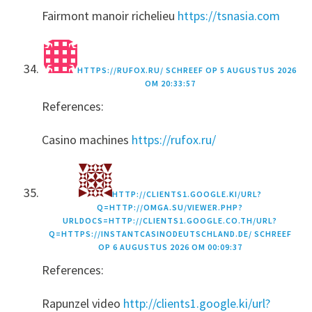
Fairmont manoir richelieu
https://tsnasia.com
HTTPS://RUFOX.RU/
SCHREEF OP
5 AUGUSTUS 2026
OM 20:33:57
References:
Casino machines
https://rufox.ru/
HTTP://CLIENTS1.GOOGLE.KI/URL?
Q=HTTP://OMGA.SU/VIEWER.PHP?
URLDOCS=HTTP://CLIENTS1.GOOGLE.CO.TH/URL?
Q=HTTPS://INSTANTCASINODEUTSCHLAND.DE/
SCHREEF
OP
6 AUGUSTUS 2026 OM 00:09:37
References:
Rapunzel video
http://clients1.google.ki/url?