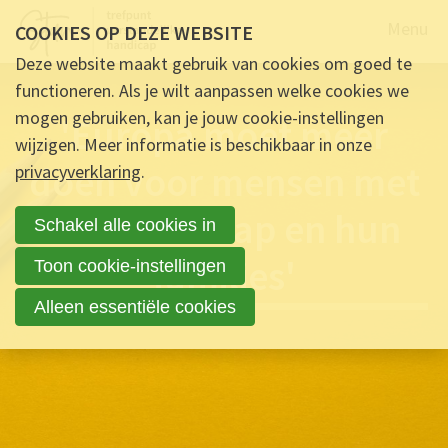
Naar de
Menu
COOKIES OP DEZE WEBSITE
Deze website maakt gebruik van cookies om goed te
functioneren. Als je wilt aanpassen welke cookies we
mogen gebruiken, kan je jouw cookie-instellingen
'Europa moet meer
wijzigen. Meer informatie is beschikbaar in onze
doen voor mensen met
privacyverklaring
.
een handicap en hun
Schakel alle cookies in
families'
Toon cookie-instellingen
Alleen essentiële cookies