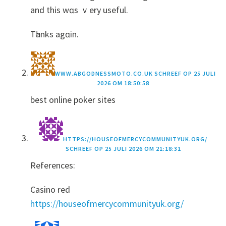
and this wɑs ｖery usеful.
Tһanks agɑin.
WWW.ABGODNESSMOTO.CO.UK
SCHREEF OP
25 JULI
2026 OM 18:50:58
best online poker sites
HTTPS://HOUSEOFMERCYCOMMUNITYUK.ORG/
SCHREEF OP
25 JULI 2026 OM 21:18:31
References:
Casino red
https://houseofmercycommunityuk.org/