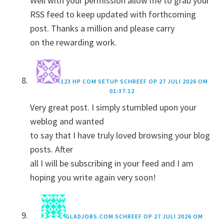
Well with your permission allow me to grab your
RSS feed to keep updated with forthcoming
post. Thanks a million and please carry
on the rewarding work.
123 HP COM SETUP
SCHREEF OP
27 JULI 2026 OM
01:37:12
Very great post. I simply stumbled upon your
weblog and wanted
to say that I have truly loved browsing your blog
posts. After
all I will be subscribing in your feed and I am
hoping you write again very soon!
GLADJOBS.COM
SCHREEF OP
27 JULI 2026 OM