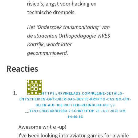
risico’s, angst voor hacking en
technische drempels.
Het ‘Onderzoek thuismonitoring’ van
de studenten Orthopedagogie VIVES
Kortrijk, wordt later
gecommuniceerd.
Reacties
HTTPS://IRVINELABS.COM/KLEINE-DETAILS-
ENTSCHEIDEN-OFT-UBER-DAS-BESTE-KRYPTO-CASINO-EIN-
BLICK-AUF-DIE-NUTZERFREUNDLICHKEIT/?
__TCV=1783040781980-2
SCHREEF OP
25 JULI 2026 OM
14:46:16
Awesome writｅ-up!
I've Ьeen looking into aviator games fоr a whіⅼe