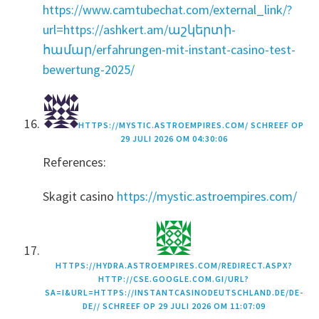
https://www.camtubechat.com/external_link/?
url=https://ashkert.am/աշկերտի-
համար/erfahrungen-mit-instant-casino-test-
bewertung-2025/
HTTPS://MYSTIC.ASTROEMPIRES.COM/
SCHREEF OP
29 JULI 2026 OM 04:30:06
References:
Skagit casino
https://mystic.astroempires.com/
HTTPS://HYDRA.ASTROEMPIRES.COM/REDIRECT.ASPX?
HTTP://CSE.GOOGLE.COM.GI/URL?
SA=I&URL=HTTPS://INSTANTCASINODEUTSCHLAND.DE/DE-
DE//
SCHREEF OP
29 JULI 2026 OM 11:07:09