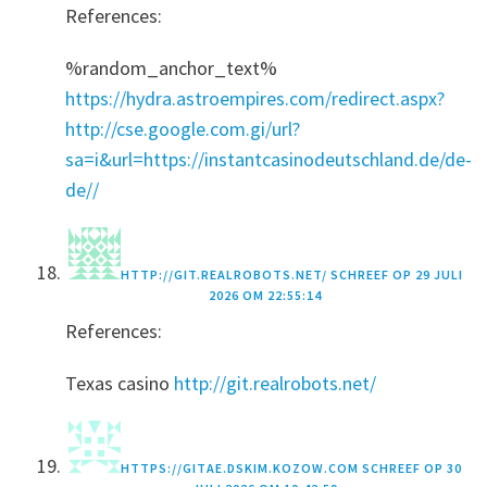
References:
%random_anchor_text%
https://hydra.astroempires.com/redirect.aspx?
http://cse.google.com.gi/url?
sa=i&url=https://instantcasinodeutschland.de/de-
de//
HTTP://GIT.REALROBOTS.NET/
SCHREEF OP
29 JULI
2026 OM 22:55:14
References:
Texas casino
http://git.realrobots.net/
HTTPS://GITAE.DSKIM.KOZOW.COM
SCHREEF OP
30