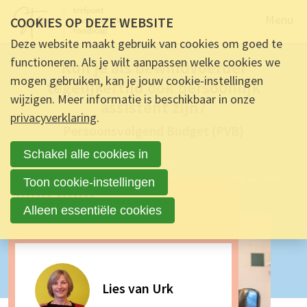
Naar de
Menu
COOKIES OP DEZE WEBSITE
5 JULI 2021 OM 11:56
-
DOOR
LIES VAN URK
,
ZOOM VZW
-
0
Deze website maakt gebruik van cookies om goed te
REACTIES
functioneren. Als je wilt aanpassen welke cookies we
Kun je als bewindvoerder
mogen gebruiken, kan je jouw cookie-instellingen
tegelijkertijd ook persoonlijk
wijzigen. Meer informatie is beschikbaar in onze
assistent zijn?
privacyverklaring
.
Persoonsvolgend Budget (PVB)
Schakel alle cookies in
Info Blog
Kun je als bewindvoerder tegelijkertijd ook persoonlijk assistent
Toon cookie-instellingen
Vind hulp
zijn?
Alleen essentiële cookies
Lies van Urk