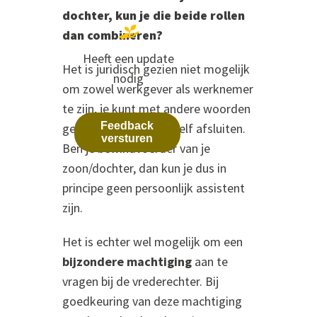
dochter, kun je die beide rollen
dan combineren?
Heeft een update
Het is juridisch gezien niet mogelijk
nodig
om zowel werkgever als werknemer
te zijn, je kunt met andere woorden
Feedback
geen contract met jezelf afsluiten.
versturen
Ben je bewindvoerder van je
zoon/dochter, dan kun je dus in
principe geen persoonlijk assistent
zijn.
Het is echter wel mogelijk om een
bijzondere machtiging
aan te
vragen bij de vrederechter. Bij
goedkeuring van deze machtiging