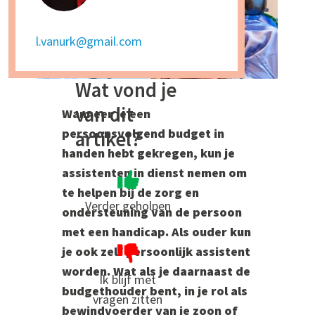
l.vanurk@gmail.com
Wat vond je
van dit
Wanneer je een
persoonsvolgend budget in
artikel?
handen hebt gekregen, kun je
assistenten in dienst nemen om
te helpen bij de zorg en
Verder geholpen
ondersteuning van de persoon
met een handicap. Als ouder kun
je ook zelf persoonlijk assistent
worden. Wat als je daarnaast de
Ik blijf met
budgethouder bent, in je rol als
vragen zitten
bewindvoerder van je zoon of