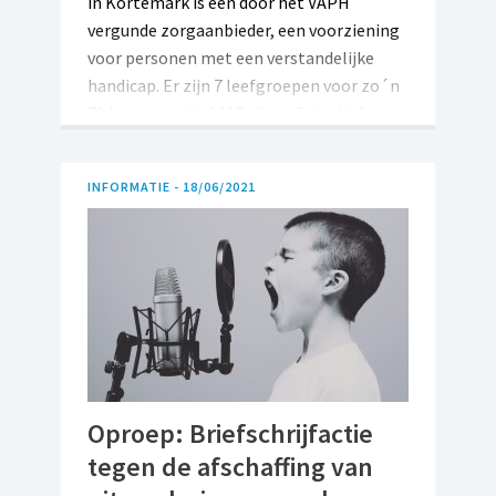
in Kortemark is een door het VAPH
vergunde zorgaanbieder, een voorziening
voor personen met een verstandelijke
handicap. Er zijn 7 leefgroepen voor zo´n
70 bewoners. In 2017 zijn er 5 studio´s
gerealiseerd op het terrein van de
voorziening waar volwassenen
INFORMATIE -
18/06/2021
zelfstandig kunnen wonen.
Oproep: Briefschrijfactie
tegen de afschaffing van