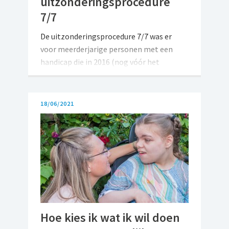
uitzonderingsprocedure
7/7
De uitzonderingsprocedure 7/7 was er
voor meerderjarige personen met een
handicap die in 2016 (nog vóór het
systeem van de persoonsvolgende
financiering) in een voorziening verbleven.
Zij konden hun ondersteuning
18/06/2021
automatisch laten optrekken tot 7 dagen
en nachten in de voorziening als het voor
de ouders of het netwerk niet meer lukte
of te zwaar werd om die ondersteuning te
blijven bieden tijdens het weekend of
tijdens de vakantie. Sinds 4 juni 2020 is
deze procedure afgeschaft.
Hoe kies ik wat ik wil doen