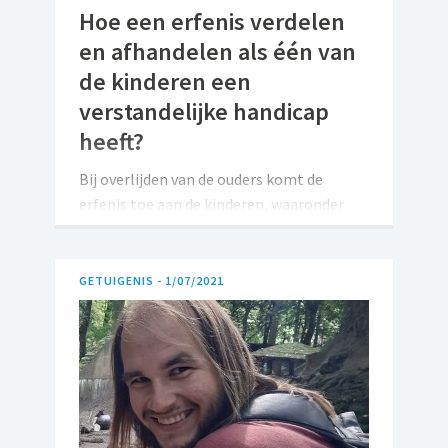
Hoe een erfenis verdelen
en afhandelen als één van
de kinderen een
verstandelijke handicap
heeft?
Bij overlijden van de ouders komt de
erfenis toe aan de kinderen, waaronder
het kind met een verstandelijke handicap
(of, in geval het kind met een handicap
enig kind is, komt de erfenis toe aan
GETUIGENIS -
1/07/2021
hem/haar).