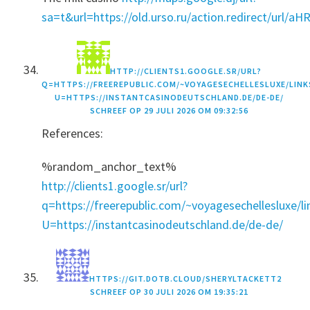
sa=t&url=https://old.urso.ru/action.redirect
HTTP://CLIENTS1.GOOGLE.SR/URL?
Q=HTTPS://FREEREPUBLIC.COM/~VOYAGESECHELLESLUXE/LINK
U=HTTPS://INSTANTCASINODEUTSCHLAND.DE/DE-DE/
SCHREEF OP
29 JULI 2026 OM 09:32:56
References:
%random_anchor_text%
http://clients1.google.sr/url?
q=https://freerepublic.com/~voyagesechellesluxe/li
U=https://instantcasinodeutschland.de/de-de/
HTTPS://GIT.DOTB.CLOUD/SHERYLTACKETT2
SCHREEF OP
30 JULI 2026 OM 19:35:21