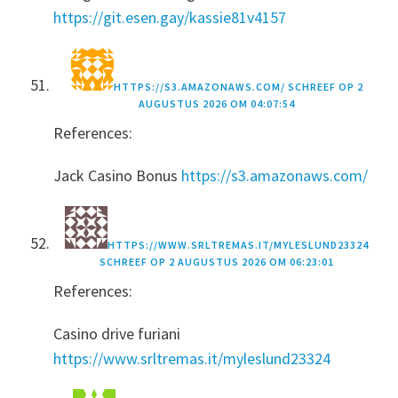
https://git.esen.gay/kassie81v4157
HTTPS://S3.AMAZONAWS.COM/
SCHREEF OP
2
AUGUSTUS 2026 OM 04:07:54
References:
Jack Casino Bonus
https://s3.amazonaws.com/
HTTPS://WWW.SRLTREMAS.IT/MYLESLUND23324
SCHREEF OP
2 AUGUSTUS 2026 OM 06:23:01
References:
Casino drive furiani
https://www.srltremas.it/myleslund23324