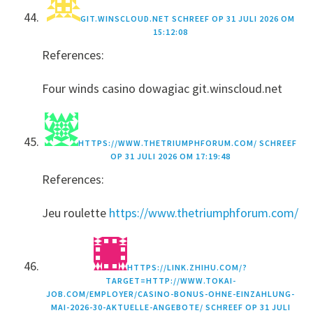
GIT.WINSCLOUD.NET
SCHREEF OP
31 JULI 2026 OM
15:12:08
References:
Four winds casino dowagiac git.winscloud.net
HTTPS://WWW.THETRIUMPHFORUM.COM/
SCHREEF
OP
31 JULI 2026 OM 17:19:48
References:
Jeu roulette
https://www.thetriumphforum.com/
HTTPS://LINK.ZHIHU.COM/?
TARGET=HTTP://WWW.TOKAI-
JOB.COM/EMPLOYER/CASINO-BONUS-OHNE-EINZAHLUNG-
MAI-2026-30-AKTUELLE-ANGEBOTE/
SCHREEF OP
31 JULI