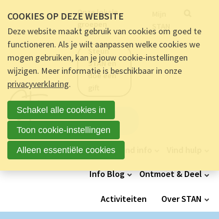
Metanavigatie
Onze lokale
Zoek
Trefp
Mijn
COOKIES OP DEZE WEBSITE
groepen
STAN
Deze website maakt gebruik van cookies om goed te
functioneren. Als je wilt aanpassen welke cookies we
Steun
mogen gebruiken, kan je jouw cookie-instellingen
STAN en
wijzigen. Meer informatie is beschikbaar in onze
doe een
privacyverklaring
.
gift
Schakel alle cookies in
Word lid
van STAN
Toon cookie-instellingen
Hoofdnavigatie
Vind info
Vind hulp
Alleen essentiële cookies
Info Blog
Ontmoet & Deel
Activiteiten
Over STAN