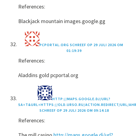
References:
Blackjack mountain images.google.gg
PCPORTAL.ORG
SCHREEF OP
29 JULI 2026 OM
01:19:39
References:
Aladdins gold pcportal.org
HTTP://MAPS.GOOGLE.DJ/URL?
SA=T&URL=HTTPS://OLD.URSO.RU/ACTION.REDIRECT/URL/
SCHREEF OP
29 JULI 2026 OM 09:14:18
References:
The mill casino
http://maps.google.dj/url?