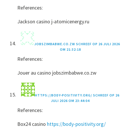
References:
Jackson casino j-atomicenergy.ru
JOBSZIMBABWE.CO.ZW
SCHREEF OP
26 JULI 2026
OM 21:32:18
References:
Jouer au casino jobszimbabwe.co.zw
HTTPS://BODY-POSITIVITY.ORG/
SCHREEF OP
26
JULI 2026 OM 23:44:04
References:
Box24 casino
https://body-positivity.org/