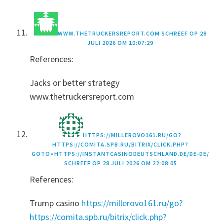
WWW.THETRUCKERSREPORT.COM
SCHREEF OP
28
JULI 2026 OM 10:07:29
References:
Jacks or better strategy
www.thetruckersreport.com
HTTPS://MILLEROVO161.RU/GO?
HTTPS://COMITA.SPB.RU/BITRIX/CLICK.PHP?
GOTO=HTTPS://INSTANTCASINODEUTSCHLAND.DE/DE-DE/
SCHREEF OP
28 JULI 2026 OM 22:08:05
References:
Trump casino
https://millerovo161.ru/go?
https://comita.spb.ru/bitrix/click.php?