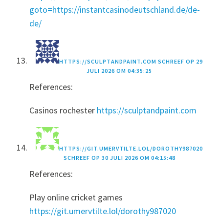
goto=https://instantcasinodeutschland.de/de-
de/
HTTPS://SCULPTANDPAINT.COM
SCHREEF OP
29
JULI 2026 OM 04:35:25
References:
Casinos rochester
https://sculptandpaint.com
HTTPS://GIT.UMERVTILTE.LOL/DOROTHY987020
SCHREEF OP
30 JULI 2026 OM 04:15:48
References:
Play online cricket games
https://git.umervtilte.lol/dorothy987020