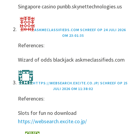
Singapore casino punbb.skynettechnologies.us
ASKMECLASSIFIEDS.COM
SCHREEF OP
24 JULI 2026
OM 23:01:35
References:
Wizard of odds blackjack askmeclassifieds.com
HTTPS://WEBSEARCH.EXCITE.CO.JP/
SCHREEF OP
25
JULI 2026 OM 11:38:02
References:
Slots for fun no download
https://websearch.excite.co.jp/