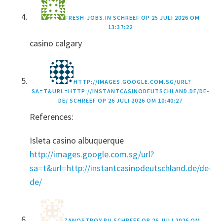
FRESH-JOBS.IN
SCHREEF OP
25 JULI 2026 OM
13:37:22
casino calgary
HTTP://IMAGES.GOOGLE.COM.SG/URL?
SA=T&URL=HTTP://INSTANTCASINODEUTSCHLAND.DE/DE-
DE/
SCHREEF OP
26 JULI 2026 OM 10:40:27
References:
Isleta casino albuquerque
http://images.google.com.sg/url?
sa=t&url=http://instantcasinodeutschland.de/de-
de/
ZANOSTROY.RU
SCHREEF OP
26 JULI 2026 OM