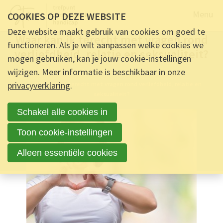
Naar de
Menu
COOKIES OP DEZE WEBSITE
FAQ -
6 OKTOBER 2022 OM 09:00
-
24
REACTIES
Deze website maakt gebruik van cookies om goed te
Waar kan ik terecht met vragen rond
functioneren. Als je wilt aanpassen welke cookies we
verliefdheid, relatie en seksualiteit?
mogen gebruiken, kan je jouw cookie-instellingen
wijzigen. Meer informatie is beschikbaar in onze
Ontmoet & Deel
privacyverklaring
.
Waar kan ik terecht met vragen rond verliefdheid, relatie en
seksualiteit?
Schakel alle cookies in
Toon cookie-instellingen
Alleen essentiële cookies