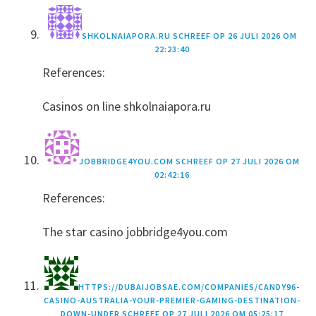
SHKOLNAIAPORA.RU
SCHREEF OP
26 JULI 2026 OM
22:23:40
References:
Casinos on line shkolnaiapora.ru
JOBBRIDGE4YOU.COM
SCHREEF OP
27 JULI 2026 OM
02:42:16
References:
The star casino jobbridge4you.com
HTTPS://DUBAIJOBSAE.COM/COMPANIES/CANDY96-
CASINO-AUSTRALIA-YOUR-PREMIER-GAMING-DESTINATION-
DOWN-UNDER
SCHREEF OP
27 JULI 2026 OM 05:25:17