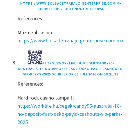
HTTPS://WWW.BOLSADETRABAJO.GENTERPRISE.COM.MX
SCHREEF OP
26 JULI 2026 OM 16:58:56
References:
Mazatzal casino
https://www.bolsadetrabajo.genterprise.com.mx
HTTPS://WORKLIFE.HU/CEGEK/CANDY96-
AUSTRALIA-18-NO-DEPOSIT-FAST-OSKO-PAYID-CASHOUTS-
VIP-PERKS-2025
SCHREEF OP
26 JULI 2026 OM 18:21:32
References:
Hard rock casino tampa fl
https://worklife.hu/cegek/candy96-australia-18-
no-deposit-fast-osko-payid-cashouts-vip-perks-
2025