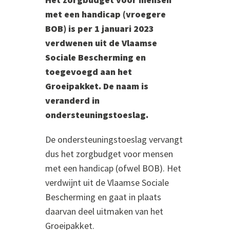
met een handicap (vroegere
BOB) is per 1 januari 2023
verdwenen uit de Vlaamse
Sociale Bescherming en
toegevoegd aan het
Groeipakket. De naam is
veranderd in
ondersteuningstoeslag.
De ondersteuningstoeslag vervangt
dus het zorgbudget voor mensen
met een handicap (ofwel BOB). Het
verdwijnt uit de Vlaamse Sociale
Bescherming en gaat in plaats
daarvan deel uitmaken van het
Groeipakket.