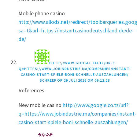
Mobile phone casino
http://www.allods.net/redirect/toolbarqueries.googl
sa=t&url=https://instantcasinodeutschland.de/de-
de/
HTTP://WWW.GOOGLE.CO.TZ/URL?
Q=HTTPS://WWW.JOBINDUSTRIE.MA/COMPANIES/INSTANT-
CASINO-START-SPIELE-BONI-SCHNELLE-AUSZAHLUNGEN/
SCHREEF OP
29 JULI 2026 OM 09:12:28
References:
New mobile casino
http://www.google.co.tz/url?
q=https://www.jobindustrie.ma/companies/instant-
casino-start-spiele-boni-schnelle-auszahlungen/