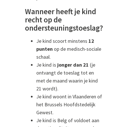
Wanneer heeft je kind
recht op de
ondersteuningstoeslag?
Je kind scoort minstens
12
punten
op de medisch-sociale
schaal.
Je kind is
jonger dan 21
(je
ontvangt de toeslag tot en
met de maand waarin je kind
21 wordt).
Je kind woont in Vlaanderen of
het Brussels Hoofdstedelijk
Gewest.
Je kind is Belg of voldoet aan