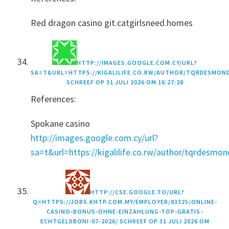
Red dragon casino git.catgirlsneed.homes
HTTP://IMAGES.GOOGLE.COM.CY/URL?
SA=T&URL=HTTPS://KIGALILIFE.CO.RW/AUTHOR/TQRDESMOND
SCHREEF OP
31 JULI 2026 OM 16:27:28
References:
Spokane casino
http://images.google.com.cy/url?
sa=t&url=https://kigalilife.co.rw/author/tqrdesmon
HTTP://CSE.GOOGLE.TO/URL?
Q=HTTPS://JOBS.KHTP.COM.MY/EMPLOYER/83325/ONLINE-
CASINO-BONUS-OHNE-EINZAHLUNG-TOP-GRATIS-
ECHTGELDBONI-07-2026/
SCHREEF OP
31 JULI 2026 OM