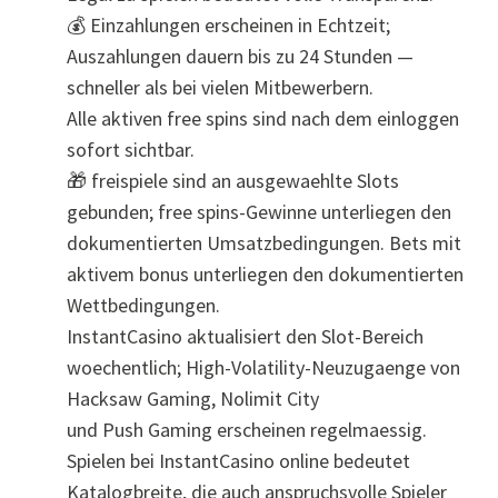
💰 Einzahlungen erscheinen in Echtzeit;
Auszahlungen dauern bis zu 24 Stunden —
schneller als bei vielen Mitbewerbern.
Alle aktiven free spins sind nach dem einloggen
sofort sichtbar.
🎁 freispiele sind an ausgewaehlte Slots
gebunden; free spins-Gewinne unterliegen den
dokumentierten Umsatzbedingungen. Bets mit
aktivem bonus unterliegen den dokumentierten
Wettbedingungen.
InstantCasino aktualisiert den Slot-Bereich
woechentlich; High-Volatility-Neuzugaenge von
Hacksaw Gaming, Nolimit City
und Push Gaming erscheinen regelmaessig.
Spielen bei InstantCasino online bedeutet
Katalogbreite, die auch anspruchsvolle Spieler