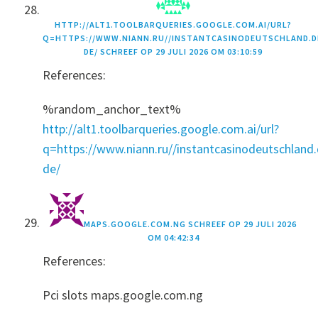
HTTP://ALT1.TOOLBARQUERIES.GOOGLE.COM.AI/URL?
Q=HTTPS://WWW.NIANN.RU//INSTANTCASINODEUTSCHLAND.D
DE/
SCHREEF OP
29 JULI 2026 OM 03:10:59
References:
%random_anchor_text%
http://alt1.toolbarqueries.google.com.ai/url?
q=https://www.niann.ru//instantcasinodeutschland.
de/
MAPS.GOOGLE.COM.NG
SCHREEF OP
29 JULI 2026
OM 04:42:34
References:
Pci slots maps.google.com.ng