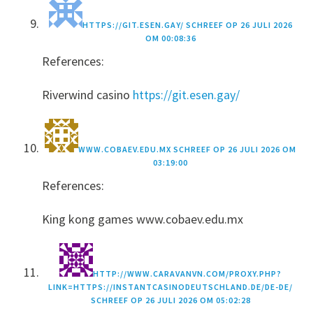
HTTPS://GIT.ESEN.GAY/
SCHREEF OP
26 JULI 2026
OM 00:08:36
References:
Riverwind casino
https://git.esen.gay/
WWW.COBAEV.EDU.MX
SCHREEF OP
26 JULI 2026 OM
03:19:00
References:
King kong games www.cobaev.edu.mx
HTTP://WWW.CARAVANVN.COM/PROXY.PHP?
LINK=HTTPS://INSTANTCASINODEUTSCHLAND.DE/DE-DE/
SCHREEF OP
26 JULI 2026 OM 05:02:28