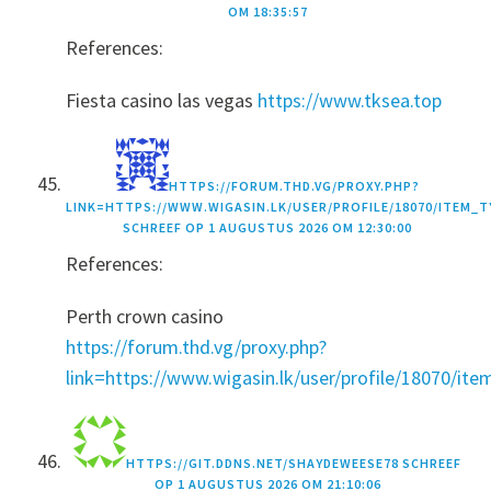
OM 18:35:57
References:
Fiesta casino las vegas
https://www.tksea.top
HTTPS://FORUM.THD.VG/PROXY.PHP?
LINK=HTTPS://WWW.WIGASIN.LK/USER/PROFILE/18070/ITEM_T
SCHREEF OP
1 AUGUSTUS 2026 OM 12:30:00
References:
Perth crown casino
https://forum.thd.vg/proxy.php?
link=https://www.wigasin.lk/user/profile/18070/it
HTTPS://GIT.DDNS.NET/SHAYDEWEESE78
SCHREEF
OP
1 AUGUSTUS 2026 OM 21:10:06