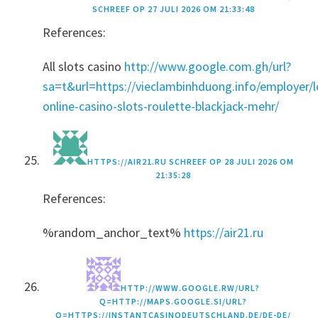
SCHREEF OP
27 JULI 2026 OM 21:33:48
References:
All slots casino
http://www.google.com.gh/url?
sa=t&url=https://vieclambinhduong.info/employer/lo
online-casino-slots-roulette-blackjack-mehr/
HTTPS://AIR21.RU
SCHREEF OP
28 JULI 2026 OM
21:35:28
References:
%random_anchor_text%
https://air21.ru
HTTP://WWW.GOOGLE.RW/URL?
Q=HTTP://MAPS.GOOGLE.SI/URL?
Q=HTTPS://INSTANTCASINODEUTSCHLAND.DE/DE-DE/