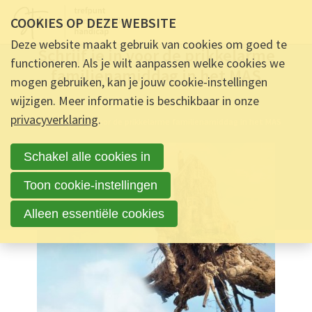
COOKIES OP DEZE WEBSITE
INFORMATIE -
19 OKTOBER 2023 OM 16:37
-
53
REACTIES
Deze website maakt gebruik van cookies om goed te
Schrijf je in voor de prikkelarme
functioneren. Als je wilt aanpassen welke cookies we
familienamiddag in het MAS
mogen gebruiken, kan je jouw cookie-instellingen
wijzigen. Meer informatie is beschikbaar in onze
Ontmoet & Deel
privacyverklaring
.
Schrijf je in voor de prikkelarme familienamiddag in het MAS
Schakel alle cookies in
Toon cookie-instellingen
Alleen essentiële cookies