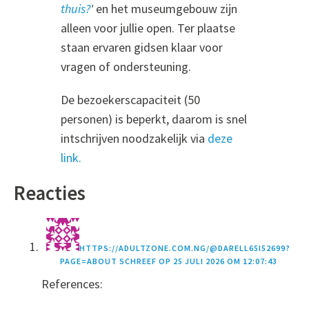
thuis?
'
en het museumgebouw zijn
alleen voor jullie open. Ter plaatse
staan ervaren gidsen klaar voor
vragen of ondersteuning.
De bezoekerscapaciteit (50
personen) is beperkt, daarom is snel
intschrijven noodzakelijk via
deze
link.
Reacties
HTTPS://ADULTZONE.COM.NG/@DARELL65I52699?
PAGE=ABOUT
SCHREEF OP
25 JULI 2026 OM 12:07:43
References: