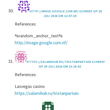
HTTP://IMAGE.GOOGLE.COM.NF/
SCHREEF OP
29
JULI 2026 OM 12:47:24
References:
%random_anchor_text%
http://image.google.com.nf/
HTTPS://SALAMIHUB.RU/TRISTANPARTAIN
SCHREEF
OP
29 JULI 2026 OM 23:26:42
References:
Lasvegas casino
https://salamihub.ru/tristanpartain