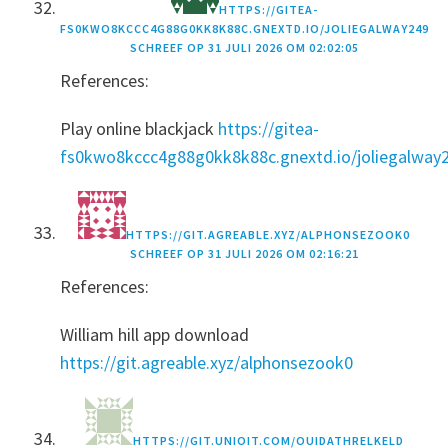
HTTPS://GITEA-
FS0KWO8KCCC4G88G0KK8K88C.GNEXTD.IO/JOLIEGALWAY249
SCHREEF OP
31 JULI 2026 OM 02:02:05
References:
Play online blackjack
https://gitea-
fs0kwo8kccc4g88g0kk8k88c.gnextd.io/joliegalway
HTTPS://GIT.AGREABLE.XYZ/ALPHONSEZOOK0
SCHREEF OP
31 JULI 2026 OM 02:16:21
References:
William hill app download
https://git.agreable.xyz/alphonsezook0
HTTPS://GIT.UNIOIT.COM/OUIDATHRELKELD