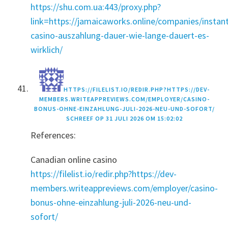
https://shu.com.ua:443/proxy.php?
link=https://jamaicaworks.online/companies/instan
casino-auszahlung-dauer-wie-lange-dauert-es-
wirklich/
HTTPS://FILELIST.IO/REDIR.PHP?HTTPS://DEV-
MEMBERS.WRITEAPPREVIEWS.COM/EMPLOYER/CASINO-
BONUS-OHNE-EINZAHLUNG-JULI-2026-NEU-UND-SOFORT/
SCHREEF OP
31 JULI 2026 OM 15:02:02
References:
Canadian online casino
https://filelist.io/redir.php?https://dev-
members.writeappreviews.com/employer/casino-
bonus-ohne-einzahlung-juli-2026-neu-und-
sofort/