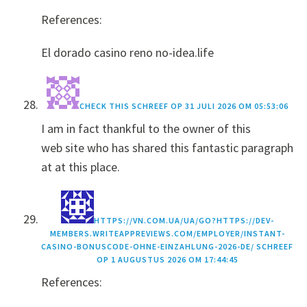
References:
El dorado casino reno no-idea.life
CHECK THIS
SCHREEF OP
31 JULI 2026 OM 05:53:06
I am in fact thankful to the owner of this
web site who has shared this fantastic paragraph
at at this place.
HTTPS://VN.COM.UA/UA/GO?HTTPS://DEV-
MEMBERS.WRITEAPPREVIEWS.COM/EMPLOYER/INSTANT-
CASINO-BONUSCODE-OHNE-EINZAHLUNG-2026-DE/
SCHREEF
OP
1 AUGUSTUS 2026 OM 17:44:45
References: