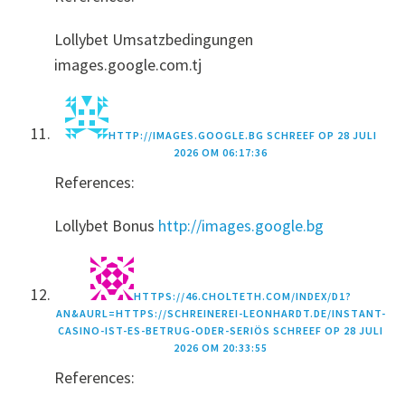
Lollybet Umsatzbedingungen
images.google.com.tj
HTTP://IMAGES.GOOGLE.BG
SCHREEF OP
28 JULI
2026 OM 06:17:36
References:
Lollybet Bonus
http://images.google.bg
HTTPS://46.CHOLTETH.COM/INDEX/D1?
AN&AURL=HTTPS://SCHREINEREI-LEONHARDT.DE/INSTANT-
CASINO-IST-ES-BETRUG-ODER-SERIÖS
SCHREEF OP
28 JULI
2026 OM 20:33:55
References: