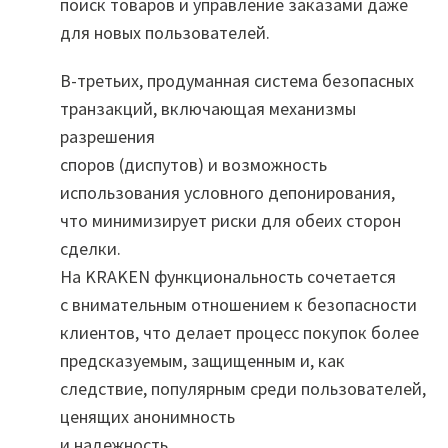
поиск товаров и управление заказами даже
для новых пользователей.
В-третьих, продуманная система безопасных
транзакций, включающая механизмы
разрешения
споров (диспутов) и возможность
использования условного депонирования,
что минимизирует риски для обеих сторон
сделки.
На KRAKEN функциональность сочетается
с внимательным отношением к безопасности
клиентов, что делает процесс покупок более
предсказуемым, защищенным и, как
следствие, популярным среди пользователей,
ценящих анонимность
и надежность.