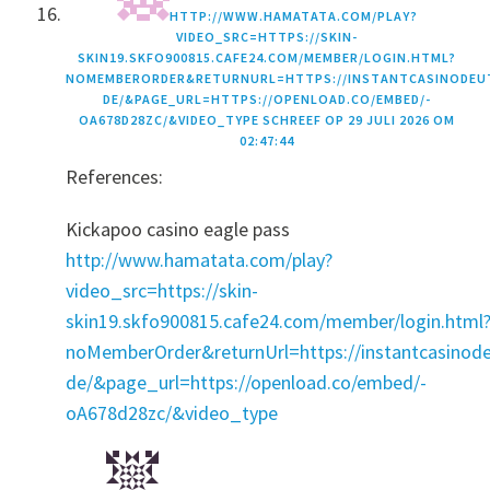
HTTP://WWW.HAMATATA.COM/PLAY?
VIDEO_SRC=HTTPS://SKIN-
SKIN19.SKFO900815.CAFE24.COM/MEMBER/LOGIN.HTML?
NOMEMBERORDER&RETURNURL=HTTPS://INSTANTCASINODEUT
DE/&PAGE_URL=HTTPS://OPENLOAD.CO/EMBED/-
OA678D28ZC/&VIDEO_TYPE
SCHREEF OP
29 JULI 2026 OM
02:47:44
References:
Kickapoo casino eagle pass
http://www.hamatata.com/play?
video_src=https://skin-
skin19.skfo900815.cafe24.com/member/login.html
noMemberOrder&returnUrl=https://instantcasinode
de/&page_url=https://openload.co/embed/-
oA678d28zc/&video_type