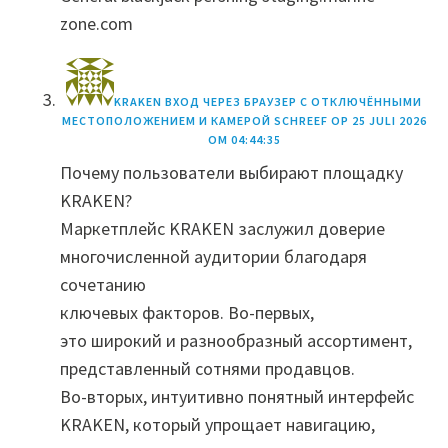
zone.com
KRAKEN ВХОД ЧЕРЕЗ БРАУЗЕР С ОТКЛЮЧЁННЫМИ
МЕСТОПОЛОЖЕНИЕМ И КАМЕРОЙ
SCHREEF OP
25 JULI 2026
OM 04:44:35
Почему пользователи выбирают площадку
KRAKEN?
Маркетплейс KRAKEN заслужил доверие
многочисленной аудитории благодаря
сочетанию
ключевых факторов. Во-первых,
это широкий и разнообразный ассортимент,
представленный сотнями продавцов.
Во-вторых, интуитивно понятный интерфейс
KRAKEN, который упрощает навигацию,