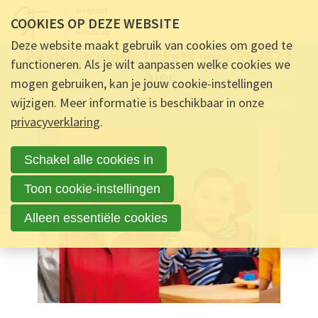
COOKIES OP DEZE WEBSITE
30 NOVEMBER 2023 OM 14:45
-
45
REACTIES
Deze website maakt gebruik van cookies om goed te
Bestel je gratis tickets voor REVA23
functioneren. Als je wilt aanpassen welke cookies we
hier
mogen gebruiken, kan je jouw cookie-instellingen
wijzigen. Meer informatie is beschikbaar in onze
Ontmoet & Deel
Bestel je gratis tickets voor REVA23 hier
privacyverklaring
.
Schakel alle cookies in
Toon cookie-instellingen
Alleen essentiële cookies