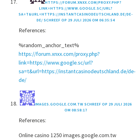
HTTPS://FORUM.XNXX.COM/PROXY.PHP?
LINK=HTTPS://WWW.GOOGLE.SC/URL?
SA=T&URL=HTTPS://INSTANTCASINODEUTSCHLAND.DE/DE-
DE/
SCHREEF OP
29 JULI 2026 OM 06:35:54
References:
%random_anchor_text%
https://forum.xnxx.com/proxy.php?
link=https://www.google.sc/url?
sa=t&url=https://instantcasinodeutschland.de/de-
de/
IMAGES.GOOGLE.COM.TW
SCHREEF OP
29 JULI 2026
OM 08:58:17
References:
Online casino 1250 images.google.com.tw