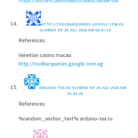
https://instantcasinodeutschland.de/de-de/
HTTP://TOOLBARQUERIES.GOOGLE.COM.EG
SCHREEF OP
29 JULI 2026 OM 00:07:34
References:
Venetian casino macau
http://toolbarqueries.google.com.eg
ARDUINO-TEX.RU
SCHREEF OP
29 JULI 2026 OM
01:42:20
References:
%random_anchor_text% arduino-tex.ru