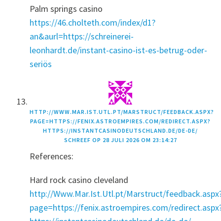
Palm springs casino
https://46.cholteth.com/index/d1?
an&aurl=https://schreinerei-
leonhardt.de/instant-casino-ist-es-betrug-oder-
seriös
HTTP://WWW.MAR.IST.UTL.PT/MARSTRUCT/FEEDBACK.ASPX?
PAGE=HTTPS://FENIX.ASTROEMPIRES.COM/REDIRECT.ASPX?
HTTPS://INSTANTCASINODEUTSCHLAND.DE/DE-DE/
SCHREEF OP
28 JULI 2026 OM 23:14:27
References:
Hard rock casino cleveland
http://Www.Mar.Ist.Utl.pt/Marstruct/feedback.aspx
page=https://fenix.astroempires.com/redirect.aspx