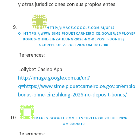
y otras jurisdicciones con sus propios entes.
HTTP://IMAGE.GOOGLE.COM.AI/URL?
Q=HTTPS://WWW.SIME.PIQUETCARNEIRO.CE.GOV.BR/EMPLOYE
BONUS-OHNE-EINZAHLUNG-2026-NO-DEPOSIT-BONUS/
SCHREEF OP
27 JULI 2026 OM 10:17:08
References:
Lollybet Casino App
http://image.google.com.ai/url?
q=https://www.sime.piquetcarneiro.ce.gov.br/emplo
bonus-ohne-einzahlung-2026-no-deposit-bonus/
IMAGES.GOOGLE.COM.TJ
SCHREEF OP
28 JULI 2026
OM 00:26:10
References: