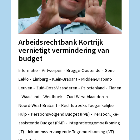
Arbeidsrechtbank Kortrijk
vernietigt vermindering van
budget
Informatie
Antwerpen
Brugge-Oostende
Gent-
Eeklo
Limburg
Klein-Brabant
Midden-Brabant-
Leuven
Zuid-Oost-Vlaanderen
Pajottenland
Tienen
Waasland
Westhoek
Zuid-West-Vlaanderen
Noord-West-Brabant
Rechtstreeks Toegankelijke
Hulp
Persoonsvolgend Budget (PVB)
Persoonlijke-
assistentie Budget (PAB)
Integratietegemoetkoming
(IT)
Inkomensvervangende Tegemoetkoming (IVT)