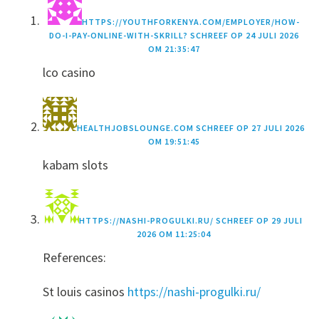
HTTPS://YOUTHFORKENYA.COM/EMPLOYER/HOW-
DO-I-PAY-ONLINE-WITH-SKRILL?
SCHREEF OP
24 JULI 2026
OM 21:35:47
lco casino
HEALTHJOBSLOUNGE.COM
SCHREEF OP
27 JULI 2026
OM 19:51:45
kabam slots
HTTPS://NASHI-PROGULKI.RU/
SCHREEF OP
29 JULI
2026 OM 11:25:04
References:
St louis casinos
https://nashi-progulki.ru/