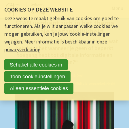
Naar de
Menu
COOKIES OP DEZE WEBSITE
INFORMATIE -
22 DECEMBER 2023 OM 09:00
-
9
REACTIES
Deze website maakt gebruik van cookies om goed te
STAN verdiept zich in het thema
functioneren. Als je wilt aanpassen welke cookies we
digitale toegankelijkheid
mogen gebruiken, kan je jouw cookie-instellingen
“Digitale toegankelijkheid, wat is het en wat
wijzigen. Meer informatie is beschikbaar in onze
betekent het wanneer je geen of beperkt
privacyverklaring
.
toegang hebt tot digitale informatie en
diensten?“
Schakel alle cookies in
Ontmoet & Deel
Toon cookie-instellingen
STAN verdiept zich in het thema digitale toegankelijkheid
Alleen essentiële cookies