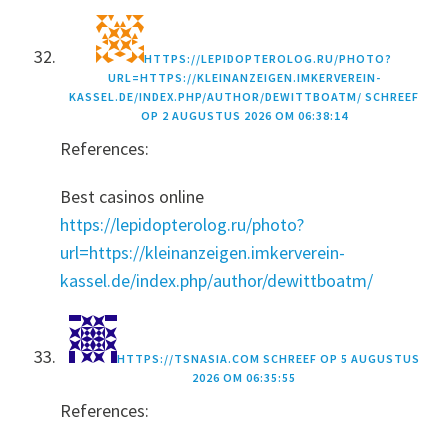
HTTPS://LEPIDOPTEROLOG.RU/PHOTO?
URL=HTTPS://KLEINANZEIGEN.IMKERVEREIN-
KASSEL.DE/INDEX.PHP/AUTHOR/DEWITTBOATM/
SCHREEF
OP
2 AUGUSTUS 2026 OM 06:38:14
References:
Best casinos online
https://lepidopterolog.ru/photo?
url=https://kleinanzeigen.imkerverein-
kassel.de/index.php/author/dewittboatm/
HTTPS://TSNASIA.COM
SCHREEF OP
5 AUGUSTUS
2026 OM 06:35:55
References: