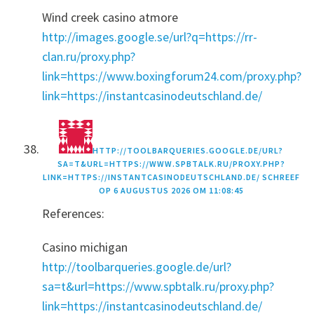
Wind creek casino atmore
http://images.google.se/url?q=https://rr-
clan.ru/proxy.php?
link=https://www.boxingforum24.com/proxy.php?
link=https://instantcasinodeutschland.de/
HTTP://TOOLBARQUERIES.GOOGLE.DE/URL?
SA=T&URL=HTTPS://WWW.SPBTALK.RU/PROXY.PHP?
LINK=HTTPS://INSTANTCASINODEUTSCHLAND.DE/
SCHREEF
OP
6 AUGUSTUS 2026 OM 11:08:45
References:
Casino michigan
http://toolbarqueries.google.de/url?
sa=t&url=https://www.spbtalk.ru/proxy.php?
link=https://instantcasinodeutschland.de/