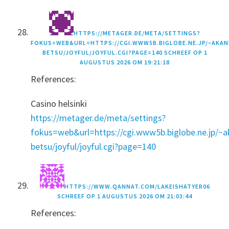
HTTPS://METAGER.DE/META/SETTINGS?
FOKUS=WEB&URL=HTTPS://CGI.WWW5B.BIGLOBE.NE.JP/~AKAN
BETSU/JOYFUL/JOYFUL.CGI?PAGE=140
SCHREEF OP
1
AUGUSTUS 2026 OM 19:21:18
References:
Casino helsinki
https://metager.de/meta/settings?
fokus=web&url=https://cgi.www5b.biglobe.ne.jp/~a
betsu/joyful/joyful.cgi?page=140
HTTPS://WWW.QANNAT.COM/LAKEISHATYER06
SCHREEF OP
1 AUGUSTUS 2026 OM 21:03:44
References: