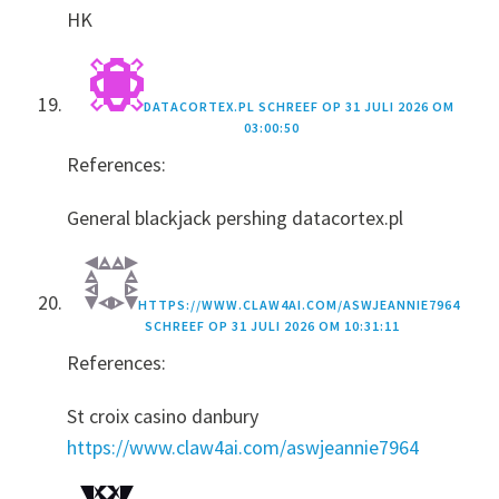
HK
DATACORTEX.PL
SCHREEF OP
31 JULI 2026 OM
03:00:50
References:
General blackjack pershing datacortex.pl
HTTPS://WWW.CLAW4AI.COM/ASWJEANNIE7964
SCHREEF OP
31 JULI 2026 OM 10:31:11
References:
St croix casino danbury
https://www.claw4ai.com/aswjeannie7964