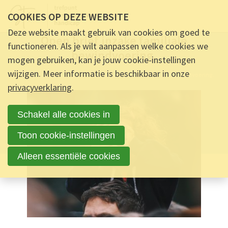
COOKIES OP DEZE WEBSITE
INFORMATIE -
29 MAART 2024 OM 13:37
-
42
REACTIES
Deze website maakt gebruik van cookies om goed te
Open brief inzake familiale
functioneren. Als je wilt aanpassen welke cookies we
bewindvoering.
mogen gebruiken, kan je jouw cookie-instellingen
wijzigen. Meer informatie is beschikbaar in onze
Ontmoet & Deel
Open brief inzake familiale bewindvoering.
privacyverklaring
.
Schakel alle cookies in
Toon cookie-instellingen
Alleen essentiële cookies