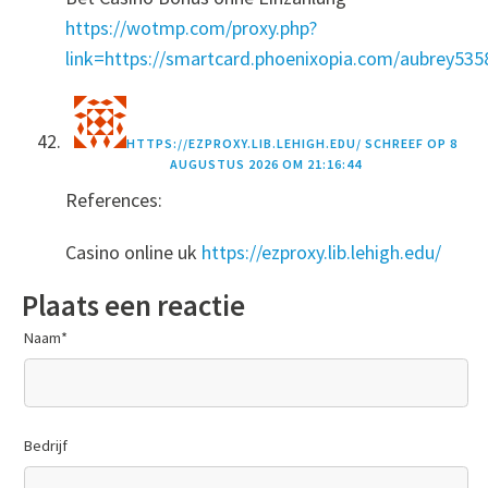
https://wotmp.com/proxy.php?
link=https://smartcard.phoenixopia.com/aubrey53
HTTPS://EZPROXY.LIB.LEHIGH.EDU/
SCHREEF OP
8
AUGUSTUS 2026 OM 21:16:44
References:
Casino online uk
https://ezproxy.lib.lehigh.edu/
Plaats een reactie
Naam
*
Bedrijf