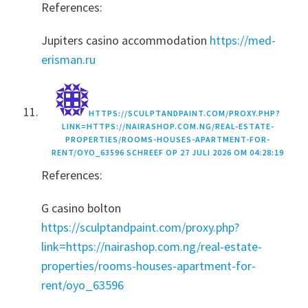
References:
Jupiters casino accommodation
https://med-
erisman.ru
HTTPS://SCULPTANDPAINT.COM/PROXY.PHP?
LINK=HTTPS://NAIRASHOP.COM.NG/REAL-ESTATE-
PROPERTIES/ROOMS-HOUSES-APARTMENT-FOR-
RENT/OYO_63596
SCHREEF OP
27 JULI 2026 OM 04:28:19
References:
G casino bolton
https://sculptandpaint.com/proxy.php?
link=https://nairashop.com.ng/real-estate-
properties/rooms-houses-apartment-for-
rent/oyo_63596