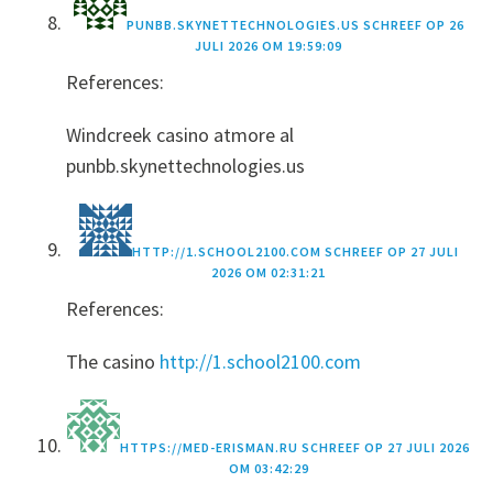
PUNBB.SKYNETTECHNOLOGIES.US
SCHREEF OP
26
JULI 2026 OM 19:59:09
References:
Windcreek casino atmore al
punbb.skynettechnologies.us
HTTP://1.SCHOOL2100.COM
SCHREEF OP
27 JULI
2026 OM 02:31:21
References:
The casino
http://1.school2100.com
HTTPS://MED-ERISMAN.RU
SCHREEF OP
27 JULI 2026
OM 03:42:29