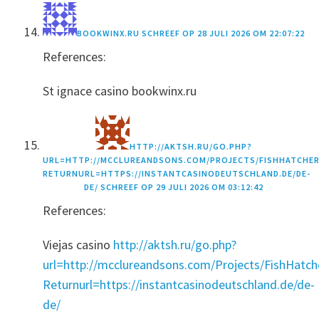
BOOKWINX.RU
SCHREEF OP
28 JULI 2026 OM 22:07:22
References:
St ignace casino bookwinx.ru
HTTP://AKTSH.RU/GO.PHP?
URL=HTTP://MCCLUREANDSONS.COM/PROJECTS/FISHHATCHER
RETURNURL=HTTPS://INSTANTCASINODEUTSCHLAND.DE/DE-
DE/
SCHREEF OP
29 JULI 2026 OM 03:12:42
References:
Viejas casino
http://aktsh.ru/go.php?
url=http://mcclureandsons.com/Projects/FishHat
Returnurl=https://instantcasinodeutschland.de/de-
de/