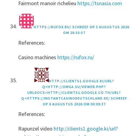
Fairmont manoir richelieu
https://tsnasia.com
HTTPS://RUFOX.RU/
SCHREEF OP
5 AUGUSTUS 2026
OM 20:33:57
References:
Casino machines
https://rufox.ru/
HTTP://CLIENTS1.GOOGLE.KI/URL?
Q=HTTP://OMGA.SU/VIEWER.PHP?
URLDOCS=HTTP://CLIENTS1.GOOGLE.CO.TH/URL?
Q=HTTPS://INSTANTCASINODEUTSCHLAND.DE/
SCHREEF
OP
6 AUGUSTUS 2026 OM 00:09:37
References:
Rapunzel video
http://clients1.google.ki/url?