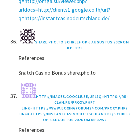
q=http://omga.su/viewer.php?
urldocs=http://clients1.google.co.th/url?
q=https://instantcasinodeutschland.de/
SHARE.PHO.TO
SCHREEF OP
6 AUGUSTUS 2026 OM
03:08:21
References:
Snatch Casino Bonus share.pho.to
HTTP://IMAGES.GOOGLE.SE/URL?Q=HTTPS://RR-
CLAN.RU/PROXY.PHP?
LINK=HTTPS://WWW.BOXINGFORUM24.COM/PROXY.PHP?
LINK=HTTPS://INSTANTCASINODEUTSCHLAND.DE/
SCHREEF
OP
6 AUGUSTUS 2026 OM 06:02:52
References: