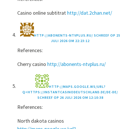
Casino online subtitrat
http://dat.2chan.net/
HTTP://ABONENTS-NTVPLUS.RU/
SCHREEF OP
25
JULI 2026 OM 22:23:12
References:
Cherry casino
http://abonents-ntvplus.ru/
HTTP://MAPS.GOOGLE.WS/URL?
Q=HTTPS://INSTANTCASINODEUTSCHLAND.DE/DE-DE/
SCHREEF OP
26 JULI 2026 OM 12:10:38
References:
North dakota casinos
http://maps.google.ws/url?