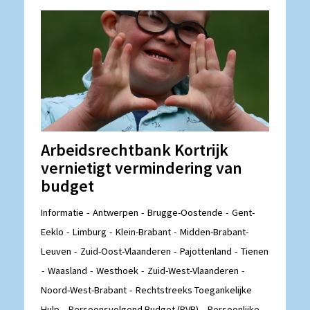
Arbeidsrechtbank Kortrijk
vernietigt vermindering van
budget
Informatie
Antwerpen
Brugge-Oostende
Gent-
Eeklo
Limburg
Klein-Brabant
Midden-Brabant-
Leuven
Zuid-Oost-Vlaanderen
Pajottenland
Tienen
Waasland
Westhoek
Zuid-West-Vlaanderen
Noord-West-Brabant
Rechtstreeks Toegankelijke
Hulp
Persoonsvolgend Budget (PVB)
Persoonlijke-