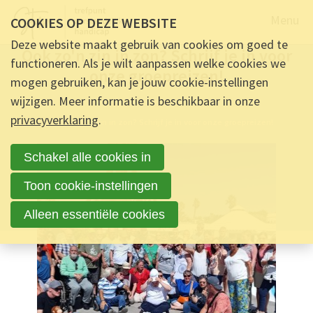
Naar de
Menu
COOKIES OP DEZE WEBSITE
INFORMATIE -
12 DECEMBER 2024 OM 10:03
-
0
REACTIES
Deze website maakt gebruik van cookies om goed te
Ook zo'n zin in zon? Schrijf je in voor
functioneren. Als je wilt aanpassen welke cookies we
onze groepreizen!
mogen gebruiken, kan je jouw cookie-instellingen
wijzigen. Meer informatie is beschikbaar in onze
Ontmoet & Deel
privacyverklaring
.
Ook zo'n zin in zon? Schrijf je in voor onze groepreizen!
Schakel alle cookies in
Toon cookie-instellingen
Alleen essentiële cookies