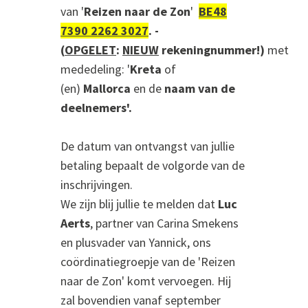
van '
Reizen naar de Zon
'
BE48
7390 2262 3027
.
-
(
OPGELET
:
NIEUW
rekeningnummer!)
met
mededeling: '
Kreta
of
(en)
Mallorca
en de
naam van de
deelnemers'.
De datum van ontvangst van jullie
betaling bepaalt de volgorde van de
inschrijvingen.
We zijn blij jullie te melden dat
Luc
Aerts
, partner van Carina Smekens
en plusvader van Yannick, ons
coördinatiegroepje van de 'Reizen
naar de Zon' komt vervoegen. Hij
zal bovendien vanaf september