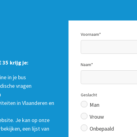
Voornaam
*
 35 krijg je:
Naam
*
e in je bus
idische vragen
n
Geslacht
viteiten in Vlaanderen en
Man
Vrouw
bsite. Je kan op onze
Onbepaald
ekijken, een lijst van