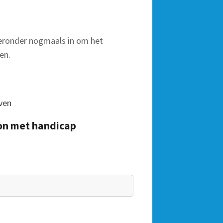
eronder nogmaals in om het
en.
ven
oon met handicap