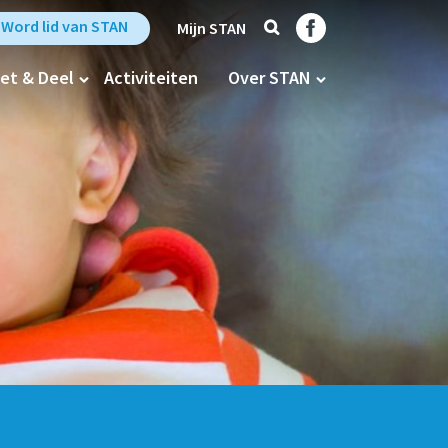
Zoek
Trefpunt Stan op Fa
Word lid van STAN
Mijn STAN
et & Deel
Activiteiten
Over STAN