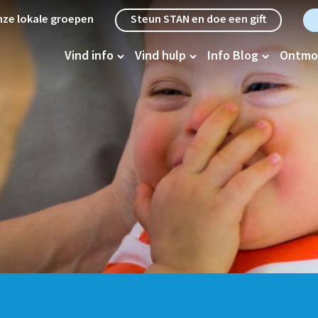
etanavigatie
ze lokale groepen
Steun STAN en doe een gift
oofdnavigatie
Vind info
Vind hulp
Info Blog
Ontmo