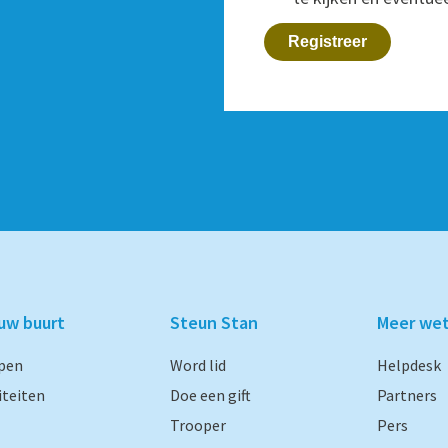
Registreer
ouw buurt
Steun Stan
Meer we
pen
Word lid
Helpdesk
iteiten
Doe een gift
Partners
Trooper
Pers