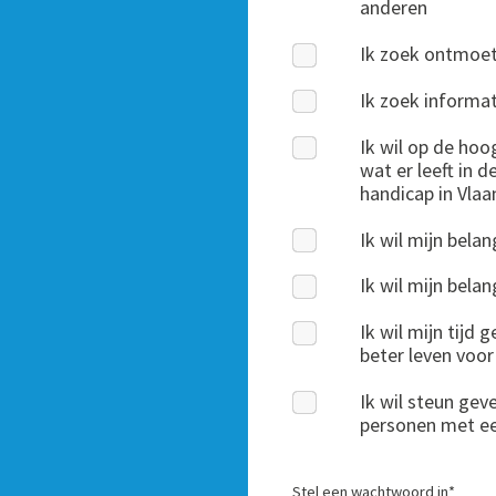
anderen
Ik zoek ontmoe
Ik zoek informat
Ik wil op de ho
wat er leeft in 
handicap in Vla
Ik wil mijn bela
Ik wil mijn bel
Ik wil mijn tijd
beter leven voo
Ik wil steun gev
personen met e
Stel een wachtwoord in
*