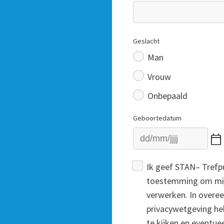
Geslacht
Man
Vrouw
Onbepaald
Geboortedatum
Ik geef STAN– Trefp
toestemming om mijn
verwerken. In over
privacywetgeving heb
te kijken en eventuee