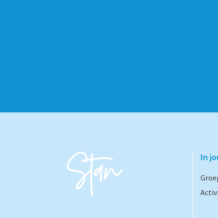
In j
Groe
Activ