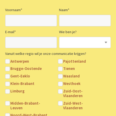
Voornaam
*
Naam
*
E-mail
*
Wie ben je?
Vanuit welke regio wil je onze communicatie krijgen?
Antwerpen
Pajottenland
Brugge-Oostende
Tienen
Gent-Eeklo
Waasland
Klein-Brabant
Westhoek
Limburg
Zuid-Oost-
Vlaanderen
Midden-Brabant-
Zuid-West-
Leuven
Vlaanderen
Noord-West-Brabant