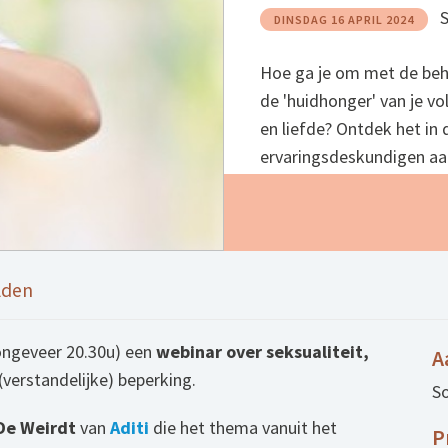
DINSDAG 16 APRIL 2024
Hoe ga je om met de beho
de 'huidhonger' van je v
en liefde? Ontdek het in 
ervaringsdeskundigen aa
lden
ongeveer 20.30u) een
webinar over seksualiteit,
A
verstandelijke) beperking.
So
De Weirdt
van
Aditi
die het thema vanuit het
P