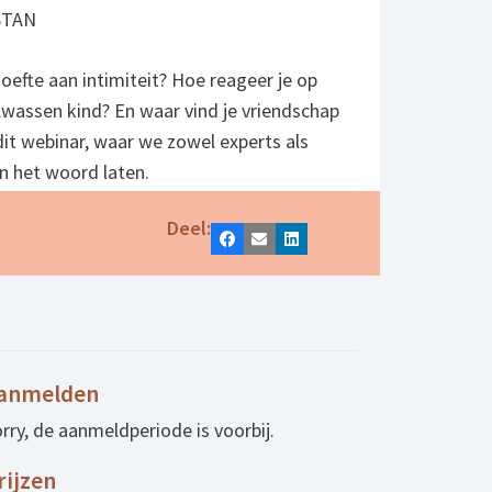
STAN
efte aan intimiteit? Hoe reageer je op
olwassen kind? En waar vind je vriendschap
dit webinar, waar we zowel experts als
n het woord laten.
Deel:
Facebook
E-mail
LinkedIn
anmelden
rry, de aanmeldperiode is voorbij.
rijzen