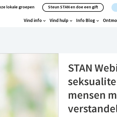
etanavigatie
ze lokale groepen
Steun STAN en doe een gift
oofdnavigatie
Vind info
Vind hulp
Info Blog
Ontmo
STAN Webin
seksualitei
mensen m
verstande