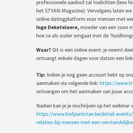
professionele aanbod zal toelichten (lees 
het STYAN-Magazine). Vervolgens laten we
online datingplatform voor mensen met een
Inge Deketelaere,
moeder van een zoon me
hoe ze als ouder omgaat met de ‘huidhonger
Waar?
Dit is een online event: je neemt dee
ontvangt enkele dagen voor datum een link
Tip:
Indien je nog geen account hebt op on
aanmaken via volgende link:
https://www.tr
ontvangen om het aanmaken van jouw accou
Nadien kan je je inschrijven op het webinar v
https://www.trefpuntstan.be/detail-events/
relaties-bij-mensen-met-een-verstandelijk