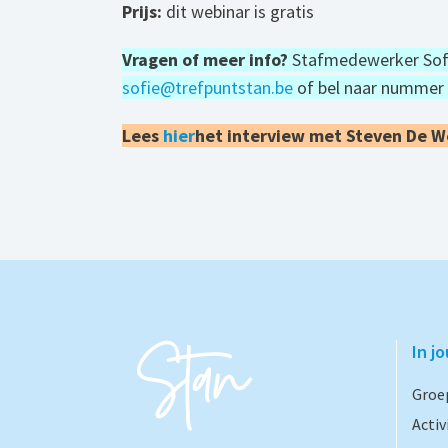
Prijs:
dit webinar is gratis
Vragen of meer info?
Stafmedewerker Sofie
sofie@trefpuntstan.be
of bel naar nummer 
Lees
hier
het interview met Steven De W
In j
Groe
Activ