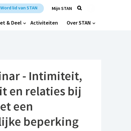
Zoek
Trefpunt Stan op Fa
Word lid van STAN
Mijn STAN
et & Deel
Activiteiten
Over STAN
ar - Intimiteit,
t en relaties bij
et een
lijke beperking