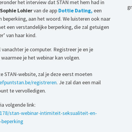
hieronder het interview dat STAN met hem had in
gr
Sophie Lohier
van de app
Dottie
Dating,
een
 beperkiing, aan het woord. We luisteren ook naar
t een verstandelijke berperking, die zal getuigen
’ van haar kind.
l vanachter je computer. Registreer je en je
 waarmee je het webinar kan volgen.
ze STAN-website, zal je deze eerst moeten
efpuntstan.be/registreren
. Je zal dan een mail
nt te vervolledigen.
ia volgende link:
178/stan-webinar-intimiteit-seksualiteit-en-
e-beperking