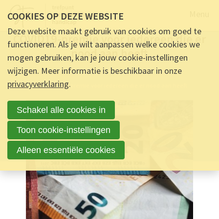
Naar de
Menu
COOKIES OP DEZE WEBSITE
OPINIE -
3 JUNI 2020 OM 15:20
-
0
REACTIES
Deze website maakt gebruik van cookies om goed te
COVID19-premie voor iedereen die er
functioneren. Als je wilt aanpassen welke cookies we
nood aan heeft
mogen gebruiken, kan je jouw cookie-instellingen
wijzigen. Meer informatie is beschikbaar in onze
Ontmoet & Deel
privacyverklaring
.
COVID19-premie voor iedereen die er nood aan heeft
Schakel alle cookies in
Toon cookie-instellingen
Alleen essentiële cookies