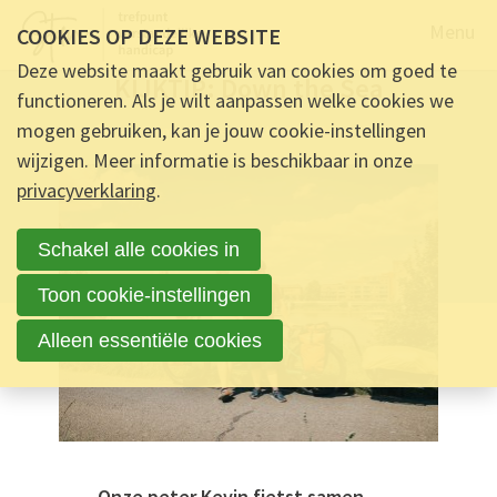
Naar de
Menu
COOKIES OP DEZE WEBSITE
NIEUWS -
23 JULI 2020 OM 11:34
-
0
REACTIES
Deze website maakt gebruik van cookies om goed te
KIJKTIP: Down the Sea
functioneren. Als je wilt aanpassen welke cookies we
mogen gebruiken, kan je jouw cookie-instellingen
Ontmoet & Deel
KIJKTIP: Down the Sea
wijzigen. Meer informatie is beschikbaar in onze
privacyverklaring
.
Schakel alle cookies in
Toon cookie-instellingen
Alleen essentiële cookies
Onze peter Kevin fietst samen