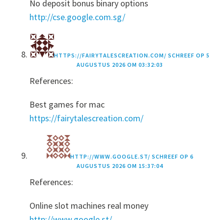
No deposit bonus binary options
http://cse.google.com.sg/
HTTPS://FAIRYTALESCREATION.COM/
SCHREEF OP
5
AUGUSTUS 2026 OM 03:32:03
References:
Best games for mac
https://fairytalescreation.com/
HTTP://WWW.GOOGLE.ST/
SCHREEF OP
6
AUGUSTUS 2026 OM 15:37:04
References:
Online slot machines real money
http://www.google.st/