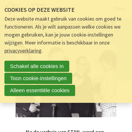
Naar de
Menu
COOKIES OP DEZE WEBSITE
12 JULI 2022 OM 11:19
-
11
REACTIES
Deze website maakt gebruik van cookies om goed te
STAN schenkt archief aan AMVB
functioneren. Als je wilt aanpassen welke cookies we
mogen gebruiken, kan je jouw cookie-instellingen
Ontmoet & Deel
STAN schenkt archief aan AMVB
wijzigen. Meer informatie is beschikbaar in onze
privacyverklaring
.
Schakel alle cookies in
Toon cookie-instellingen
Alleen essentiële cookies
Na de verhuis van STAN, werd een