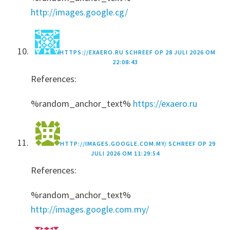
http://images.google.cg/
HTTPS://EXAERO.RU
SCHREEF OP
28 JULI 2026 OM
22:08:43
References:
%random_anchor_text%
https://exaero.ru
HTTP://IMAGES.GOOGLE.COM.MY/
SCHREEF OP
29
JULI 2026 OM 11:29:54
References:
%random_anchor_text%
http://images.google.com.my/