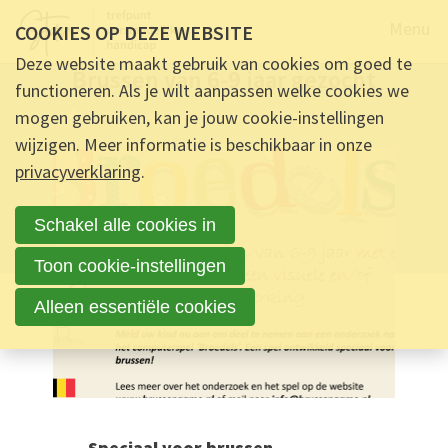
Naar de
Menu
COOKIES OP DEZE WEBSITE
ALGEMEEN -
27 JULI 2022 OM 09:00
-
14
REACTIES
Deze website maakt gebruik van cookies om goed te
Brussen van 6-9 jaar gezocht
functioneren. Als je wilt aanpassen welke cookies we
mogen gebruiken, kan je jouw cookie-instellingen
Ontmoet & Deel
Brussen van 6-9 jaar gezocht
wijzigen. Meer informatie is beschikbaar in onze
privacyverklaring
.
Schakel alle cookies in
Toon cookie-instellingen
Alleen essentiële cookies
Speciaal voor brussen