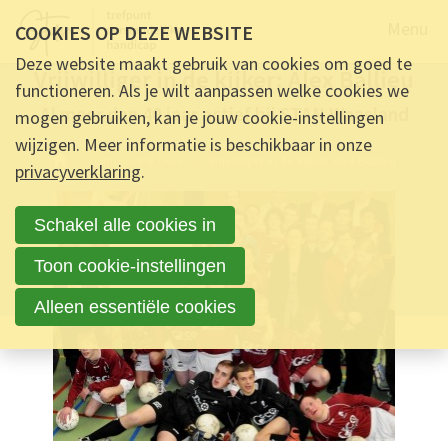
Naar de
Menu
COOKIES OP DEZE WEBSITE
27 SEPTEMBER 2022 OM 15:58
-
0
REACTIES
Deze website maakt gebruik van cookies om goed te
Vrijwilliger in de kijker: Alex Ballieu
functioneren. Als je wilt aanpassen welke cookies we
Al meer dan 40 jaar actief bij STAN Waasland
mogen gebruiken, kan je jouw cookie-instellingen
wijzigen. Meer informatie is beschikbaar in onze
Ontmoet & Deel
Vrijwilliger in de kijker: Alex Ballieu
privacyverklaring
.
Schakel alle cookies in
Toon cookie-instellingen
Alleen essentiële cookies