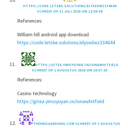
HTTPS://CODE.LETSBE.SOLUTIONS/ELYSEDWS334644
SCHREEF OP
31 JULI 2026 OM 12:09:38
References:
William hill android app download
https://code.letsbe.solutions/elysedws334644
HTTPS://GITEA.YIMOYUYAN.CN/IONAWHITFIELD
SCHREEF OP
1 AUGUSTUS 2026 OM 18:07:20
References:
Casino technology
https://gitea.yimoyuyan.cn/ionawhitfield
THEHRGUARDIANS.COM
SCHREEF OP
5 AUGUSTUS