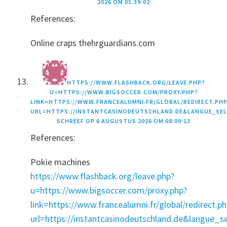
2026 OM 05:39:02
References:
Online craps thehrguardians.com
HTTPS://WWW.FLASHBACK.ORG/LEAVE.PHP?
U=HTTPS://WWW.BIGSOCCER.COM/PROXY.PHP?
LINK=HTTPS://WWW.FRANCEALUMNI.FR/GLOBAL/REDIRECT.PH
URL=HTTPS://INSTANTCASINODEUTSCHLAND.DE&LANGUE_SELE
SCHREEF OP
6 AUGUSTUS 2026 OM 08:09:13
References:
Pokie machines
https://www.flashback.org/leave.php?
u=https://www.bigsoccer.com/proxy.php?
link=https://www.francealumni.fr/global/redirect.ph
url=https://instantcasinodeutschland.de&langue_s