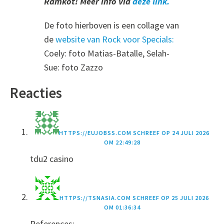
Ramkot! Meer info via
deze link.
De foto hierboven is een collage van
de
website van Rock voor Specials:
Coely: foto Matias-Batalle, Selah-
Sue: foto Zazzo
Reacties
HTTPS://EUJOBSS.COM
SCHREEF OP
24 JULI 2026
OM 22:49:28
tdu2 casino
HTTPS://TSNASIA.COM
SCHREEF OP
25 JULI 2026
OM 01:36:34
References: