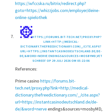
https://wfccska.ru/bitrix/redirect.php?
goto=https://whizzjobs.com/employer/deine-
online-spielothek
HTTPS://FORUMS.BIT-TECH.NET/PROXY.PHP?
LINK=HTTP://MEDICAL-
DICTIONARY.THEFREEDICTIONARY.COM/_/CITE.ASPX?
URL=HTTPS://INSTANTCASINODEUTSCHLAND.DE/DE-
DE/&WORD=NERVE ENDINGS&SOURCES=MOSBYMD,VET
SCHREEF OP
29 JULI 2026 OM 05:22:06
References:
Prime casino
https://forums.bit-
tech.net/proxy.php?link=http://medical-
dictionary.thefreedictionary.com/_/cite.aspx?
url=https://instantcasinodeutschland.de/de-
de/&word=nerve
endings&sources=mosbyMD,