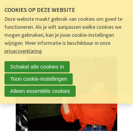
COOKIES OP DEZE WEBSITE
ALGEMEEN -
20 FEBRUARI 2024 OM 14:07
-
13
REACTIES
Deze website maakt gebruik van cookies om goed te
Expo Rock voor Specials
functioneren. Als je wilt aanpassen welke cookies we
Fototentoonstelling
mogen gebruiken, kan je jouw cookie-instellingen
wijzigen. Meer informatie is beschikbaar in onze
Ontmoet & Deel
Expo Rock voor Specials
privacyverklaring
.
Schakel alle cookies in
Toon cookie-instellingen
Alleen essentiële cookies