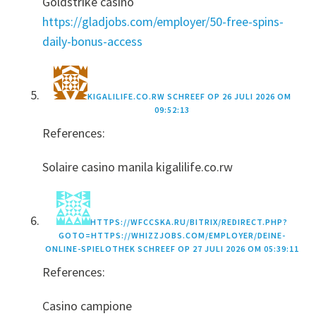
Goldstrike casino
https://gladjobs.com/employer/50-free-spins-
daily-bonus-access
KIGALILIFE.CO.RW
SCHREEF OP
26 JULI 2026 OM
09:52:13
References:
Solaire casino manila kigalilife.co.rw
HTTPS://WFCCSKA.RU/BITRIX/REDIRECT.PHP?
GOTO=HTTPS://WHIZZJOBS.COM/EMPLOYER/DEINE-
ONLINE-SPIELOTHEK
SCHREEF OP
27 JULI 2026 OM 05:39:11
References:
Casino campione