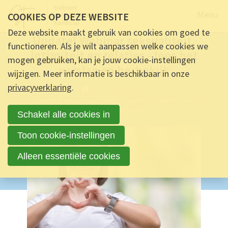
Naar de
Menu
COOKIES OP DEZE WEBSITE
ALGEMEEN -
22 MEI 2024 OM 13:55
-
0
REACTIES
Deze website maakt gebruik van cookies om goed te
Update! Webinar seksualiteit,
functioneren. Als je wilt aanpassen welke cookies we
intimiteit en relaties - lees het
mogen gebruiken, kan je jouw cookie-instellingen
verslag en herbekijk
wijzigen. Meer informatie is beschikbaar in onze
privacyverklaring
.
Ontmoet & Deel
Update! Webinar seksualiteit, intimiteit en relaties - lees het
verslag en herbekijk
Schakel alle cookies in
Toon cookie-instellingen
Alleen essentiële cookies