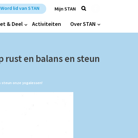
Zoek
Trefpunt Stan op Fa
Word lid van STAN
Mijn STAN
et & Deel
Activiteiten
Over STAN
 rust en balans en steun
n steun onze yogalessen!