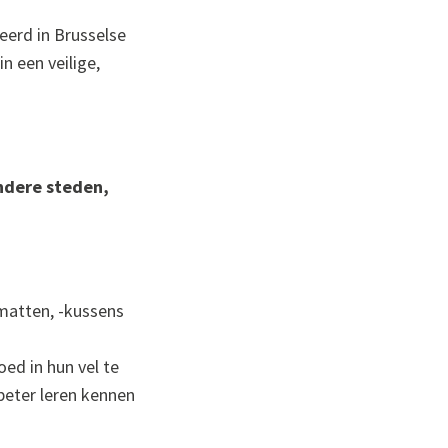
eerd in Brusselse
n een veilige,
ndere steden,
matten, -kussens
ed in hun vel te
beter leren kennen