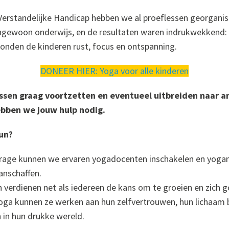
Verstandelijke Handicap hebben we al proeflessen georganis
ngewoon onderwijs, en de resultaten waren indrukwekkend: i
nden de kinderen rust, focus en ontspanning.
DONEER HIER:
Yoga voor alle kinderen
essen graag voortzetten en eventueel uitbreiden naar a
bben we jouw hulp nodig.
un?
drage kunnen we ervaren yogadocenten inschakelen en yoga
anschaffen.
 verdienen net als iedereen de kans om te groeien en zich go
oga kunnen ze werken aan hun zelfvertrouwen, hun lichaam 
n in hun drukke wereld.