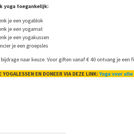
k yoga toegankelijk:
enk je een yogablok
henk je een yogamat
enk je een yogakussen
ncier je een groepsles
 bijdrage naar keuze. Voor giften vanaf € 40 ontvang je een fi
E YOGALESSEN EN DONEER VIA DEZE LINK:
Yoga voor alle