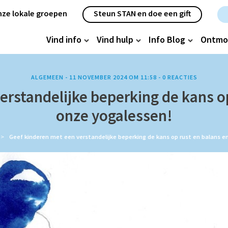
etanavigatie
ze lokale groepen
Steun STAN en doe een gift
oofdnavigatie
Vind info
Vind hulp
Info Blog
Ontmo
ALGEMEEN -
11 NOVEMBER 2024 OM 11:58
-
0
REACTIES
erstandelijke beperking de kans op
onze yogalessen!
Geef kinderen met een verstandelijke beperking de kans op rust en balans e