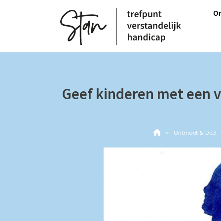
M
On
H
Geef kinderen met een v
Ontmoet & Deel