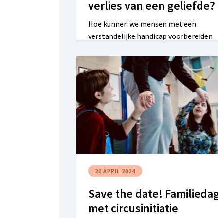
verlies van een geliefde?
Hoe kunnen we mensen met een
verstandelijke handicap voorbereiden
op een overlijden? Hoe kunnen we hen
ondersteunen en begeleiden bij hun
rouwproces? Johan Van Holderbeke
vertelt er meer over in het eerste deel
van dit (gratis) webinar.
20 APRIL 2024
Save the date! Familieda
met circusinitiatie