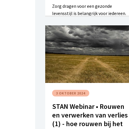
Zorg dragen voor een gezonde
levensstijl is belangrijk voor iedereen.
Dit webinar, georganiseerd door STAN,
biedt inzicht en praktische tips over h
gezonde voeding en beweging een
verschil kunnen maken in het leven van
mensen met een verstandelijke
beperking.
3 OKTOBER 2024
STAN Webinar • Rouwen
en verwerken van verlies
(1) - hoe rouwen bij het