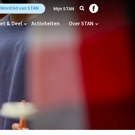
Zoek
Trefpunt Stan op Fa
Word lid van STAN
Mijn STAN
et & Deel
Activiteiten
Over STAN