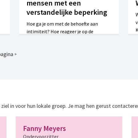
mensen met een
verstandelijke beperking
W
v
Hoe ga je om met de behoefte aan
K
intimiteit? Hoe reageer je op de
s
'huidhonger' van je volwassen kind? En
waar vind je vriendschap en liefde?
pagina
Ontdek het in dit webinar, waar we
zowel experts als ervaringsdeskundigen
aan het woord laten.
ziel in voor hun lokale groep. Je mag hen gerust contactere
Fanny Meyers
Ondervoorzitter