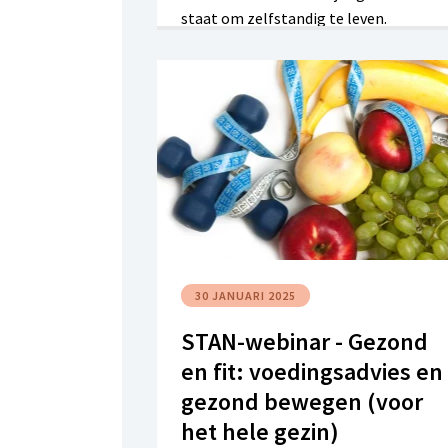
staat om zelfstandig te leven.
Gastspreker Luc Goutry legt je op een
bevattelijke manier uit welke stappen 
moet ondernemen bij bewindvoering.
30 JANUARI 2025
STAN-webinar - Gezond
en fit: voedingsadvies en
gezond bewegen (voor
het hele gezin)