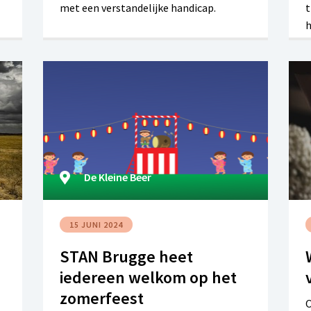
met een verstandelijke handicap.
t
h
oe
De Kleine Beer
15 JUNI 2024
STAN Brugge heet
iedereen welkom op het
zomerfeest
O