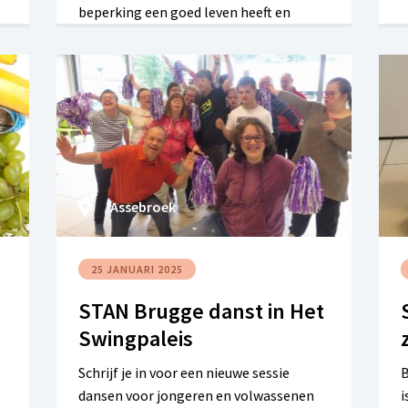
beperking een goed leven heeft en
zetten we ons daarvoor op
verschillende manieren in. In deze
je
webinar licht Noor Seghers van
Magenta de verschillende invullingen
die we daaraan kunnen geven, toe.
Assebroek
25 JANUARI 2025
STAN Brugge danst in Het
Swingpaleis
Schrijf je in voor een nieuwe sessie
B
dansen voor jongeren en volwassenen
i