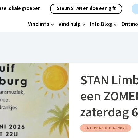
etanavigatie
ze lokale groepen
Steun STAN en doe een gift
oofdnavigatie
Vind info
Vind hulp
Info Blog
Ontmo
STAN Limb
een ZOME
zaterdag 6
ZATERDAG 6 JUNI 2026