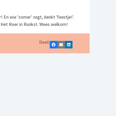
! En wie 'zomer' zegt, denkt 'feestje!'.
 Het Roer in Runkst. Wees welkom!
Deel:
Facebook
E-mail
LinkedIn