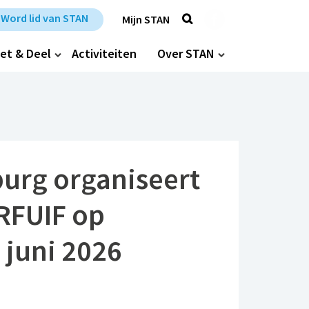
Zoek
Trefpunt Stan op Fa
Word lid van STAN
Mijn STAN
et & Deel
Activiteiten
Over STAN
urg organiseert
RFUIF op
 juni 2026