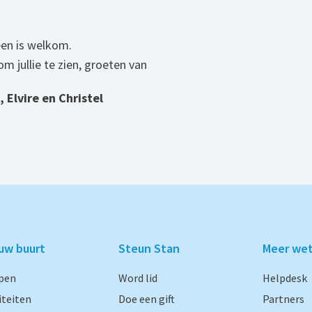
een is welkom.
om jullie te zien, groeten van
 Elvire en Christel
ouw buurt
Steun Stan
Meer we
pen
Word lid
Helpdesk
iteiten
Doe een gift
Partners