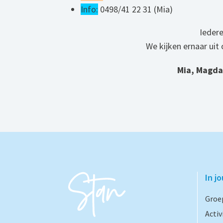
Info:
0498/41 22 31 (Mia)
Ieder
We kijken ernaar uit 
Mia, Magda,
In j
Groe
Activ