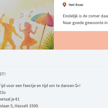
Het Roer
Eindelijk is de zomer daar
Naar goede gewoonte in
ST!
Tijd voor een feestje en tijd om te dansen 🥳!
 22u
betaal je €1
laan 5, Hasselt 3500.