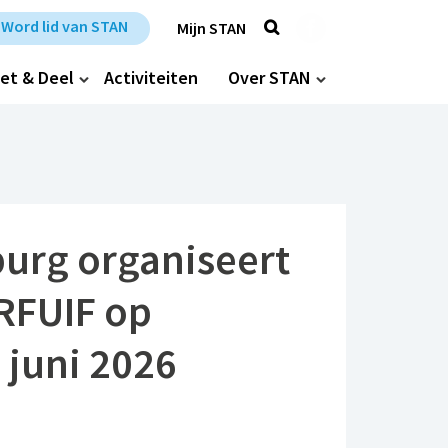
Zoek
Trefpunt Stan op Fa
Word lid van STAN
Mijn STAN
et & Deel
Activiteiten
Over STAN
urg organiseert
RFUIF op
 juni 2026