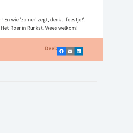
! En wie 'zomer' zegt, denkt 'feestje!'.
 Het Roer in Runkst. Wees welkom!
Deel:
Facebook
E-mail
LinkedIn