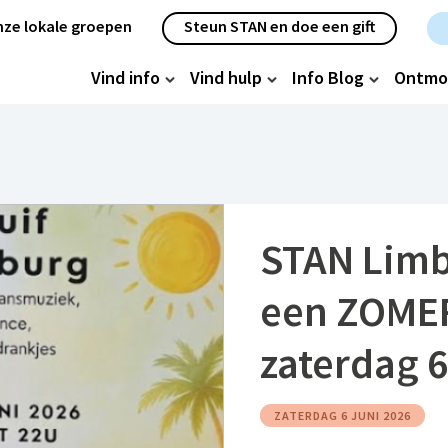
etanavigatie
ze lokale groepen
Steun STAN en doe een gift
oofdnavigatie
Vind info
Vind hulp
Info Blog
Ontmo
STAN Limb
een ZOME
zaterdag 6
ZATERDAG 6 JUNI 2026