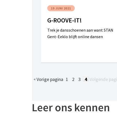
19 JUNI 2021
G-ROOVE-IT!
Trek je dansschoenen aan want STAN
Gent-Eeklo blijft online dansen
Vorige pagina
1
2
3
4
Volgende pag
Leer ons kennen