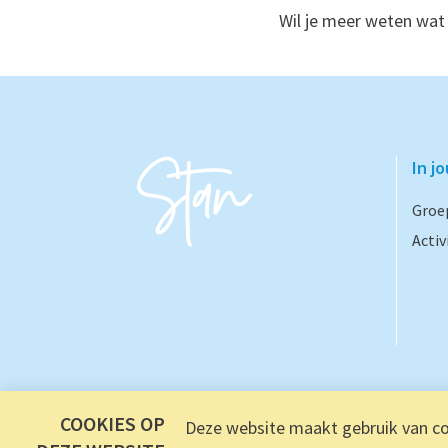
Wil je meer weten wat
In j
Groe
Activ
COOKIES OP
Deze website maakt gebruik van coo