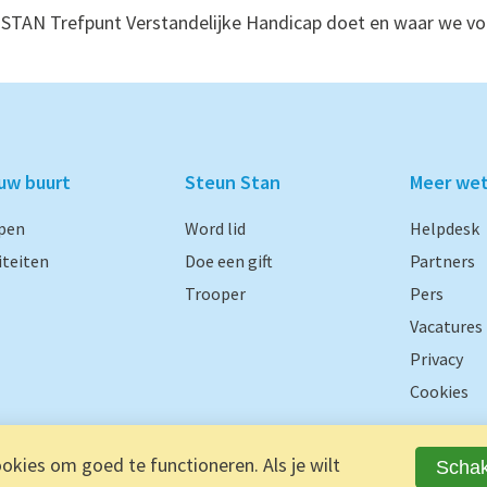
 STAN Trefpunt Verstandelijke Handicap doet en waar we v
ouw buurt
Steun Stan
Meer we
pen
Word lid
Helpdesk
iteiten
Doe een gift
Partners
Trooper
Pers
Vacatures
Privacy
Cookies
kies om goed te functioneren. Als je wilt
Schak