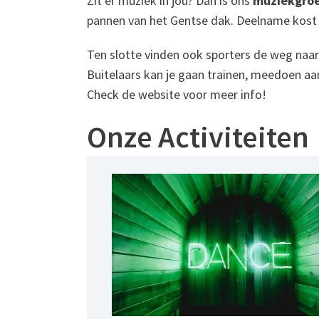
Zit er muziek in jou? Dan is ons
muziekgro
pannen van het Gentse dak. Deelname kost 
Ten slotte vinden ook sporters de weg naar
Buitelaars kan je gaan trainen, meedoen aan
Check de website voor meer info!
Onze Activiteiten