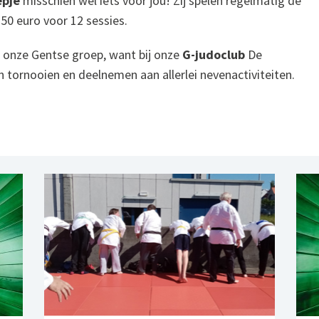
epje
misschien wel iets voor jou! Zij spelen regelmatig de
50 euro voor 12 sessies.
 onze Gentse groep, want bij onze
G-judoclub
De
 tornooien en deelnemen aan allerlei nevenactiviteiten.