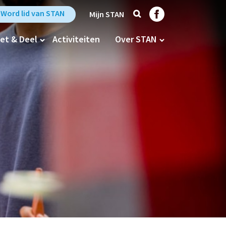
Zoek
Trefpunt Stan op Fa
Word lid van STAN
Mijn STAN
et & Deel
Activiteiten
Over STAN