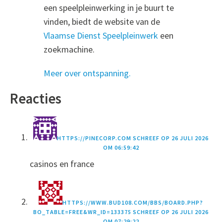
een speelpleinwerking in je buurt te
vinden, biedt de website van de
Vlaamse Dienst Speelpleinwerk
een
zoekmachine.
Meer over ontspanning.
Reacties
HTTPS://PINECORP.COM
SCHREEF OP
26 JULI 2026
OM 06:59:42
casinos en france
HTTPS://WWW.BUD108.COM/BBS/BOARD.PHP?
BO_TABLE=FREE&WR_ID=133375
SCHREEF OP
26 JULI 2026
OM 07:29:22