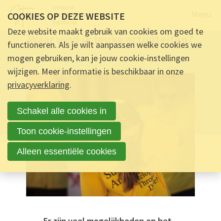
Naar de
Menu
COOKIES OP DEZE WEBSITE
FAQ -
7 JULI 2022 OM 09:00
-
9
REACTIES
Deze website maakt gebruik van cookies om goed te
Waar vind ik leuke activiteiten?
functioneren. Als je wilt aanpassen welke cookies we
mogen gebruiken, kan je jouw cookie-instellingen
Ontmoet & Deel
Waar vind ik leuke activiteiten?
wijzigen. Meer informatie is beschikbaar in onze
privacyverklaring
.
Schakel alle cookies in
Toon cookie-instellingen
Alleen essentiële cookies
Er zijn veel mogelijkheden op het