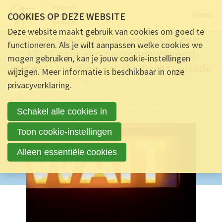
Naar de
Menu
COOKIES OP DEZE WEBSITE
ALGEMEEN -
25 JULI 2022 OM 13:33
-
8
REACTIES
Deze website maakt gebruik van cookies om goed te
Onderzoek: Overbruggen van een
functioneren. Als je wilt aanpassen welke cookies we
kloof naar een persoonsvolgend
mogen gebruiken, kan je jouw cookie-instellingen
budget: Invullen van de wachtperiode
wijzigen. Meer informatie is beschikbaar in onze
privacyverklaring
.
Ontmoet & Deel
Onderzoek: Overbruggen van een kloof naar een persoonsvolgend
budget: Invullen van de wachtperiode
Schakel alle cookies in
Toon cookie-instellingen
Alleen essentiële cookies