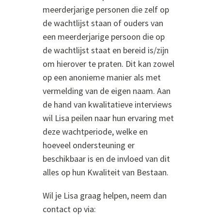
meer
derjarige
personen
die zelf op
de wachtlijst staan of ouders van
een meerderja
rig
e
persoon
die op
de w
achtlijst
staat
en
bereid
is
/
zijn
om hierover
te praten. Dit kan zowel
op een anonieme manier
als met
vermelding van de eigen
naam.
Aan
de hand van kwalitatieve interviews
wil Lisa peilen naar hun ervaring met
deze wachtperiode, welke en
hoeveel ondersteuning er
beschikbaar is en de invloed van dit
alles op hun Kwaliteit van Bestaan.
Wil je Lisa graag helpen, neem dan
contact op via
: