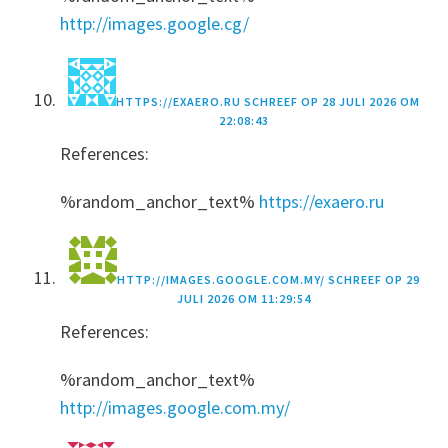
http://images.google.cg/
HTTPS://EXAERO.RU
SCHREEF OP
28 JULI 2026 OM
22:08:43
References:
%random_anchor_text%
https://exaero.ru
HTTP://IMAGES.GOOGLE.COM.MY/
SCHREEF OP
29
JULI 2026 OM 11:29:54
References:
%random_anchor_text%
http://images.google.com.my/