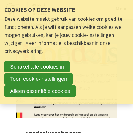
Naar de
Menu
COOKIES OP DEZE WEBSITE
ALGEMEEN -
27 JULI 2022 OM 09:00
-
14
REACTIES
Deze website maakt gebruik van cookies om goed te
Brussen van 6-9 jaar gezocht
functioneren. Als je wilt aanpassen welke cookies we
mogen gebruiken, kan je jouw cookie-instellingen
Ontmoet & Deel
Brussen van 6-9 jaar gezocht
wijzigen. Meer informatie is beschikbaar in onze
privacyverklaring
.
Schakel alle cookies in
Toon cookie-instellingen
Alleen essentiële cookies
Speciaal voor brussen