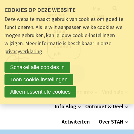
Metanavigatie
Onze lokale
Zoek
Trefp
Mijn
COOKIES OP DEZE WEBSITE
groepen
STAN
Deze website maakt gebruik van cookies om goed te
functioneren. Als je wilt aanpassen welke cookies we
Steun
mogen gebruiken, kan je jouw cookie-instellingen
STAN en
wijzigen. Meer informatie is beschikbaar in onze
doe een
privacyverklaring
.
gift
Schakel alle cookies in
Word lid
van STAN
Toon cookie-instellingen
Hoofdnavigatie
Vind info
Vind hulp
Alleen essentiële cookies
Info Blog
Ontmoet & Deel
Activiteiten
Over STAN