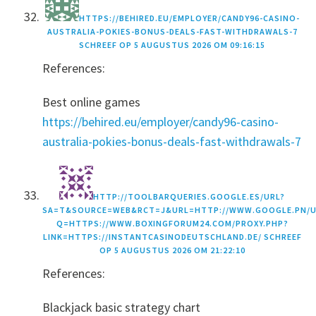
HTTPS://BEHIRED.EU/EMPLOYER/CANDY96-CASINO-
AUSTRALIA-POKIES-BONUS-DEALS-FAST-WITHDRAWALS-7
SCHREEF OP
5 AUGUSTUS 2026 OM 09:16:15
References:
Best online games
https://behired.eu/employer/candy96-casino-
australia-pokies-bonus-deals-fast-withdrawals-7
HTTP://TOOLBARQUERIES.GOOGLE.ES/URL?
SA=T&SOURCE=WEB&RCT=J&URL=HTTP://WWW.GOOGLE.PN/U
Q=HTTPS://WWW.BOXINGFORUM24.COM/PROXY.PHP?
LINK=HTTPS://INSTANTCASINODEUTSCHLAND.DE/
SCHREEF
OP
5 AUGUSTUS 2026 OM 21:22:10
References:
Blackjack basic strategy chart