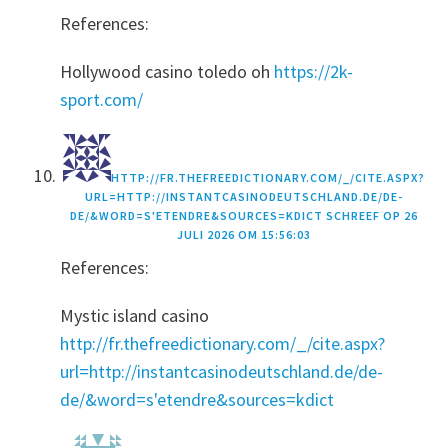
References:
Hollywood casino toledo oh
https://2k-
sport.com/
HTTP://FR.THEFREEDICTIONARY.COM/_/CITE.ASPX?
URL=HTTP://INSTANTCASINODEUTSCHLAND.DE/DE-
DE/&WORD=S'ETENDRE&SOURCES=KDICT
SCHREEF OP
26
JULI 2026 OM 15:56:03
References:
Mystic island casino
http://fr.thefreedictionary.com/_/cite.aspx?
url=http://instantcasinodeutschland.de/de-
de/&word=s'etendre&sources=kdict