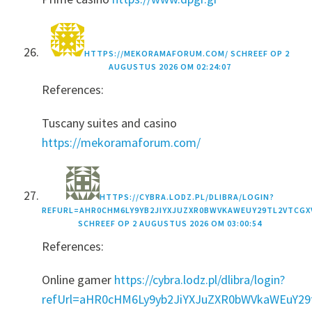
HTTPS://MEKORAMAFORUM.COM/
SCHREEF OP
2
AUGUSTUS 2026 OM 02:24:07
References:
Tuscany suites and casino
https://mekoramaforum.com/
HTTPS://CYBRA.LODZ.PL/DLIBRA/LOGIN?
REFURL=AHR0CHM6LY9YB2JIYXJUZXR0BWVKAWEUY29TL2VTC
SCHREEF OP
2 AUGUSTUS 2026 OM 03:00:54
References:
Online gamer
https://cybra.lodz.pl/dlibra/login?
refUrl=aHR0cHM6Ly9yb2JiYXJuZXR0bWVkaWEuY29