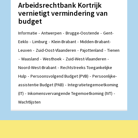
Arbeidsrechtbank Kortrijk
vernietigt vermindering van
budget
Informatie
Antwerpen
Brugge-Oostende
Gent-
Eeklo
Limburg
Klein-Brabant
Midden-Brabant-
Leuven
Zuid-Oost-Vlaanderen
Pajottenland
Tienen
Waasland
Westhoek
Zuid-West-Vlaanderen
Noord-West-Brabant
Rechtstreeks Toegankelijke
Hulp
Persoonsvolgend Budget (PVB)
Persoonlijke-
assistentie Budget (PAB)
Integratietegemoetkoming
(IT)
Inkomensvervangende Tegemoetkoming (IVT)
Wachtlijsten