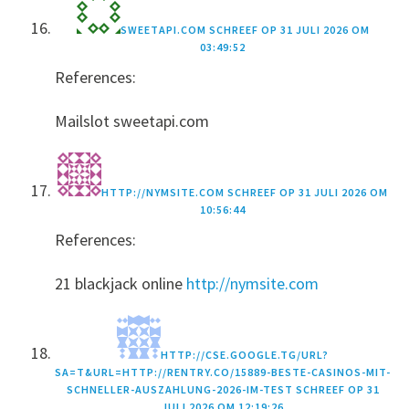
SWEETAPI.COM
SCHREEF OP
31 JULI 2026 OM
03:49:52
References:
Mailslot sweetapi.com
HTTP://NYMSITE.COM
SCHREEF OP
31 JULI 2026 OM
10:56:44
References:
21 blackjack online
http://nymsite.com
HTTP://CSE.GOOGLE.TG/URL?
SA=T&URL=HTTP://RENTRY.CO/15889-BESTE-CASINOS-MIT-
SCHNELLER-AUSZAHLUNG-2026-IM-TEST
SCHREEF OP
31
JULI 2026 OM 12:19:26