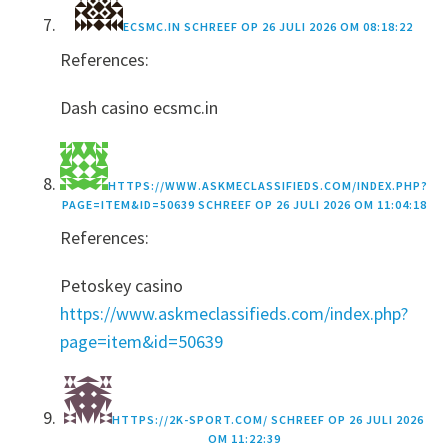
ECSMC.IN
SCHREEF OP
26 JULI 2026 OM 08:18:22
References:
Dash casino ecsmc.in
HTTPS://WWW.ASKMECLASSIFIEDS.COM/INDEX.PHP?
PAGE=ITEM&ID=50639
SCHREEF OP
26 JULI 2026 OM 11:04:18
References:
Petoskey casino
https://www.askmeclassifieds.com/index.php?
page=item&id=50639
HTTPS://2K-SPORT.COM/
SCHREEF OP
26 JULI 2026
OM 11:22:39