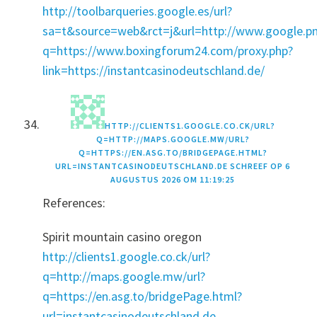
http://toolbarqueries.google.es/url?
sa=t&source=web&rct=j&url=http://www.google.pn
q=https://www.boxingforum24.com/proxy.php?
link=https://instantcasinodeutschland.de/
HTTP://CLIENTS1.GOOGLE.CO.CK/URL?
Q=HTTP://MAPS.GOOGLE.MW/URL?
Q=HTTPS://EN.ASG.TO/BRIDGEPAGE.HTML?
URL=INSTANTCASINODEUTSCHLAND.DE
SCHREEF OP
6
AUGUSTUS 2026 OM 11:19:25
References:
Spirit mountain casino oregon
http://clients1.google.co.ck/url?
q=http://maps.google.mw/url?
q=https://en.asg.to/bridgePage.html?
url=instantcasinodeutschland.de