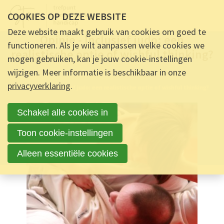
COOKIES OP DEZE WEBSITE
OPINIE -
17 APRIL 2026 OM 17:03
-
0
REACTIES
Deze website maakt gebruik van cookies om goed te
Opinie - Inclusief judo: een
functioneren. Als je wilt aanpassen welke cookies we
realistische optie of wishful thinking?
mogen gebruiken, kan je jouw cookie-instellingen
wijzigen. Meer informatie is beschikbaar in onze
Ontmoet & Deel
privacyverklaring
.
Opinie - Inclusief judo: een realistische optie of wishful thinking?
Schakel alle cookies in
Toon cookie-instellingen
Alleen essentiële cookies