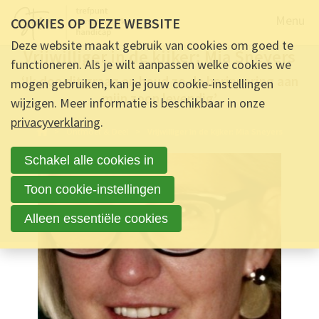
Naar de
Menu
COOKIES OP DEZE WEBSITE
GETUIGENIS -
4 OKTOBER 2023 OM 11:43
-
0
REACTIES
Deze website maakt gebruik van cookies om goed te
Vrijwilliger in de kijker: Mia Sneyers
functioneren. Als je wilt aanpassen welke cookies we
‘Ik doe dit graag en houd zo de herinnering aan
mogen gebruiken, kan je jouw cookie-instellingen
mijn zoon levendig’
wijzigen. Meer informatie is beschikbaar in onze
privacyverklaring
.
Ontmoet & Deel
Vrijwilliger in de kijker: Mia Sneyers
Schakel alle cookies in
Toon cookie-instellingen
Alleen essentiële cookies