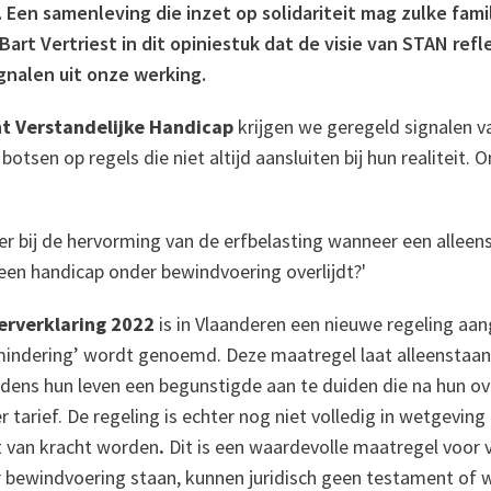
 Een samenleving die inzet op solidariteit mag zulke famil
 Bart Vertriest in dit opiniestuk dat de visie van STAN re
gnalen uit onze werking.
t Verstandelijke Handicap
krijgen we geregeld signalen va
 botsen op regels die niet altijd aansluiten bij hun realiteit.
er bij de hervorming van de erfbelasting wanneer een allee
en handicap onder bewindvoering overlijdt?'
rverklaring 2022
is in Vlaanderen een nieuwe regeling aa
rmindering’ wordt genoemd. Deze maatregel laat alleenstaa
jdens hun leven een begunstigde aan te duiden die na hun ov
r tarief.
De regeling is echter nog niet volledig in wetgevin
t van kracht worden
.
Dit is een waardevolle maatregel voor 
 bewindvoering staan, kunnen juridisch geen testament of w