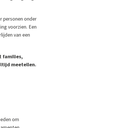
oor personen onder
ing voorzien. Een
lijden van een
 families,
tijd meetellen.
jkheden om
stamenten,