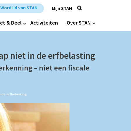
Zoek
Trefpunt Stan op Fa
Word lid van STAN
Mijn STAN
et & Deel
Activiteiten
Over STAN
p niet in de erfbelasting
rkenning – niet een fiscale
 de erfbelasting