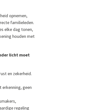
jkheid opnemen,
ecte familieleden.
ies elke dag tonen,
rekening houden met
nder licht moet
ust en zekerheid.
nt erkenning, geen
dsmakers,
aardige regeling