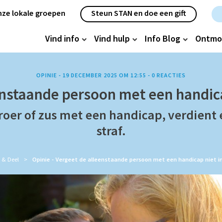
etanavigatie
ze lokale groepen
Steun STAN en doe een gift
oofdnavigatie
Vind info
Vind hulp
Info Blog
Ontmo
OPINIE -
19 DECEMBER 2025 OM 12:55
-
0
REACTIES
enstaande persoon met een handica
roer of zus met een handicap, verdient e
straf.
 & Deel
Opinie - Vergeet de alleenstaande persoon met een handicap niet in