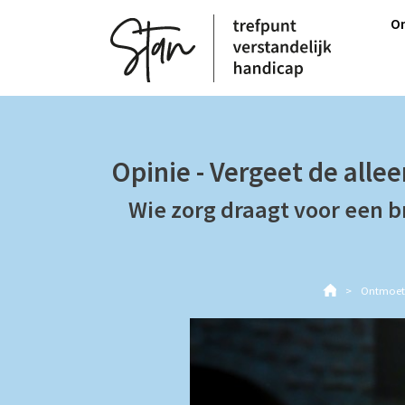
M
On
H
Opinie - Vergeet de alle
Wie zorg draagt voor een b
Ontmoet