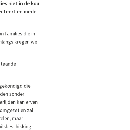
ies niet in de kou
flecteert en mede
n families die in
 Onlangs kregen we
nstaande
ngekondigd die
nden zonder
erlijden kan erven
g omgezet en zal
velen, maar
ilsbeschikking