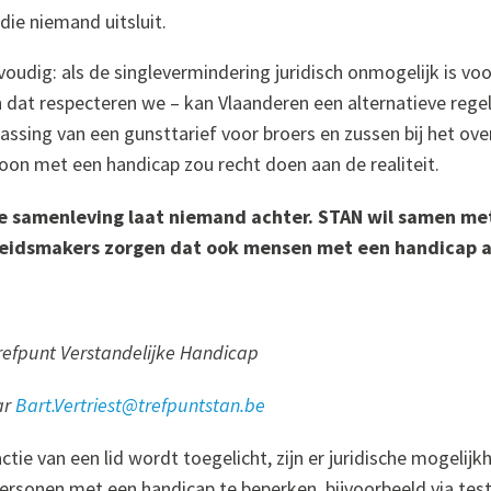
die niemand uitsluit.
voudig: als de singlevermindering juridisch onmogelijk is v
 dat respecteren we – kan Vlaanderen een alternatieve regel
ssing van een gunsttarief voor broers en zussen bij het over
oon met een handicap zou recht doen aan de realiteit.
e samenleving laat niemand achter. STAN wil samen met
eidsmakers zorgen dat ook mensen met een handicap al
refpunt Verstandelijke Handicap
ar
Bart.Vertriest@trefpuntstan.be
actie van een lid wordt toegelicht, zijn er juridische mogeli
personen met een handicap te beperken, bijvoorbeeld via te