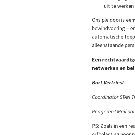
uit te werken 
Ons pleidooi is een
bewindvoering – en
automatische toepa
alleenstaande pers
Een rechtvaardig
netwerken en bel
Bart Vertriest
Coördinator STAN T
Reageren? Mail na
PS: Zoals in een re
erfbelasting voor 