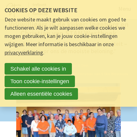
Naar de
Menu
COOKIES OP DEZE WEBSITE
GETUIGENIS -
18 DECEMBER 2025 OM 10:00
-
0
REACTIES
Deze website maakt gebruik van cookies om goed te
Vrijwilligers in de kijker: Ingeborg en
functioneren. Als je wilt aanpassen welke cookies we
Christian van STAN Westhoek
mogen gebruiken, kan je jouw cookie-instellingen
‘De glimlach van onze leden na een activiteit –
wijzigen. Meer informatie is beschikbaar in onze
dat is voor ons de mooiste beloning.’
privacyverklaring
.
Ontmoet & Deel
Schakel alle cookies in
Vrijwilligers in de kijker: Ingeborg en Christian van STAN Westhoek
Toon cookie-instellingen
Alleen essentiële cookies