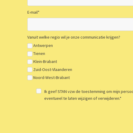
E-mail
*
Vanuit welke regio wil je onze communicatie krijgen?
Antwerpen
Tienen
Klein-Brabant
Zuid-Oost-Vlaanderen
Noord-West-Brabant
Ik geef STAN vzw de toestemming om mijn persoon
eventueel te laten wijzigen of verwijderen.
*