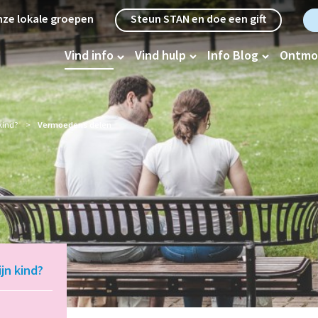
etanavigatie
ze lokale groepen
Steun STAN en doe een gift
oofdnavigatie
Vind info
Vind hulp
Info Blog
Ontmo
kind?
Vermoedens delen
jn kind?