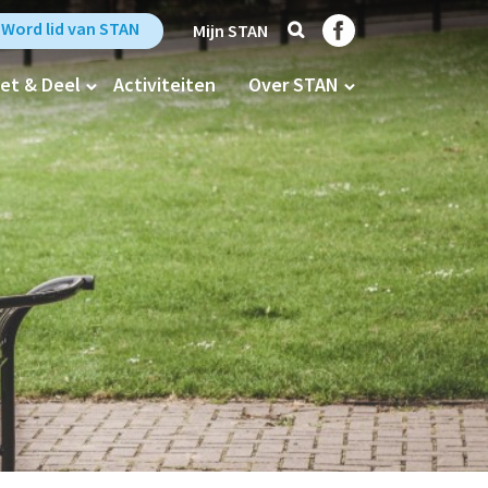
Zoek
Trefpunt Stan op Fa
Word lid van STAN
Mijn STAN
et & Deel
Activiteiten
Over STAN