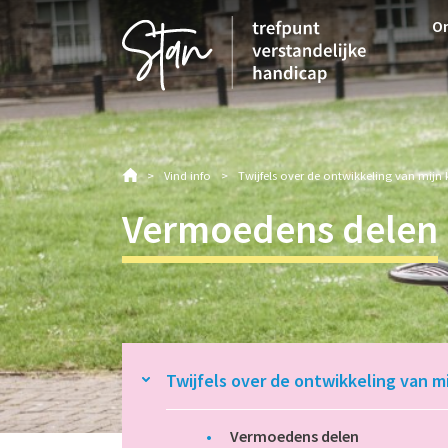
M
On
H
Vind info
Twijfels over de ontwikkeling van mijn 
Vermoedens delen
Twijfels over de ontwikkeling van mi
Vermoedens delen