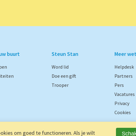
ouw buurt
Steun Stan
Meer we
pen
Word lid
Helpdesk
iteiten
Doe een gift
Partners
Trooper
Pers
Vacatures
Privacy
Cookies
kies om goed te functioneren. Als je wilt
Schak