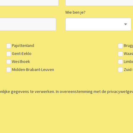
Wie ben je?
Pajottenland
Brug
Gent-Eeklo
Waas
Westhoek
Limb
Midden-Brabant-Leuven
Zuid
lijke gegevens te verwerken. In overeenstemming met de privacywetgeving